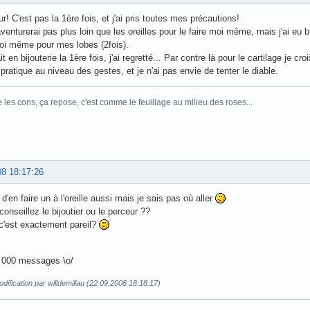
r! C'est pas la 1ère fois, et j'ai pris toutes mes précautions!
venturerai pas plus loin que les oreilles pour le faire moi même, mais j'ai eu
oi même pour mes lobes (2fois).
it en bijouterie la 1ère fois, j'ai regretté... Par contre là pour le cartilage je c
 pratique au niveau des gestes, et je n'ai pas envie de tenter le diable.
e les cons, ça repose, c'est comme le feuillage au milieu des roses...
08 18:17:26
 d'en faire un à l'oreille aussi mais je sais pas où aller
onseillez le bijoutier ou le perceur ??
c'est exactement pareil?
 000 messages \o/
dification par willdemillau (22.09.2008 18:18:17)