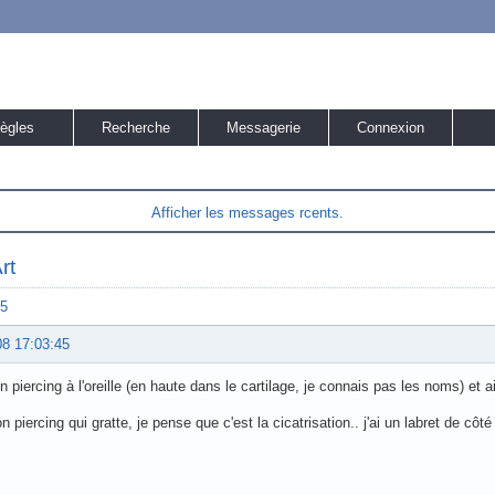
ègles
Recherche
Messagerie
Connexion
Afficher les messages rcents.
rt
5
08 17:03:45
un piercing à l'oreille (en haute dans le cartilage, je connais pas les noms) et a
n piercing qui gratte, je pense que c'est la cicatrisation.. j'ai un labret de cô