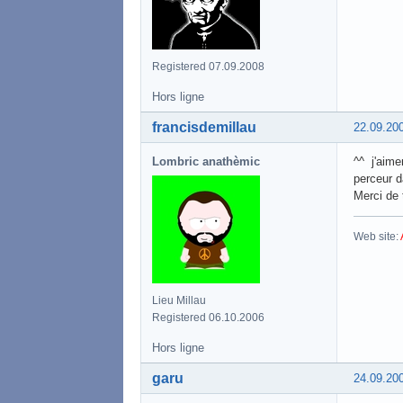
Registered 07.09.2008
Hors ligne
francisdemillau
22.09.20
Lombric anathèmic
^^ j'aime
perceur d
Merci de 
Web site:
Lieu Millau
Registered 06.10.2006
Hors ligne
garu
24.09.20