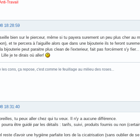
Anti-Travail
08 18:28:59
seille bien sur le pierceur, même si tu payera surement un peu plus cher au moins 
on), et te percera à l'aiguille alors que dans une bijouterie ils te feront sureme
 bijouterie peut paraitre plus clean de l'exterieur, fait pas forcément s'y fier...
Lille je te dirais où aller!
e les cons, ça repose, c'est comme le feuillage au milieu des roses...
08 18:31:40
reilles, tu peux aller chez qui tu veux. Il n'y a aucune différence.
 pourra être guidé par les détails : tarifs, suivi, produits fournis ou non (cer
el reste d'avoir une hygiène parfaite lors de la cicatrisation (sans oublier de 