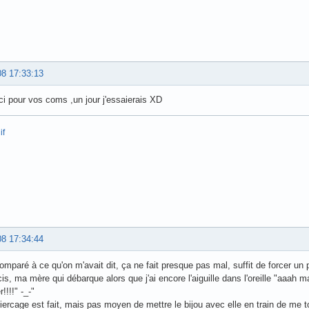
08 17:33:13
i pour vos coms ,un jour j'essaierais XD
08 17:34:44
comparé à ce qu'on m'avait dit, ça ne fait presque pas mal, suffit de forcer un
is, ma mère qui débarque alors que j'ai encore l'aiguille dans l'oreille "aaah m
!!!!" -_-"
iercage est fait, mais pas moyen de mettre le bijou avec elle en train de me to