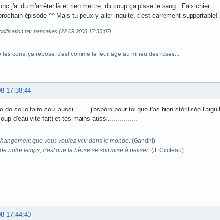
onc j'ai du m'arrêter là et rien mettre, du coup ça pisse le sang. Fais chier.
prochain épisode ^^ Mais tu peux y aller inquite, c'est carrément supportable!
odification par pancakes (22.09.2008 17:35:07)
e les cons, ça repose, c'est comme le feuillage au milieu des roses...
08 17:38:44
e de se le faire seul aussi.........j'espère pour toi que t'as bien stérilisée l'aigu
oup d'eau vite fait) et tes mains aussi................
changement que vous voulez voir dans le monde.
(Gandhi)
e notre temps, c'est que la bêtise se soit mise à penser.
(J. Cocteau)
08 17:44:40