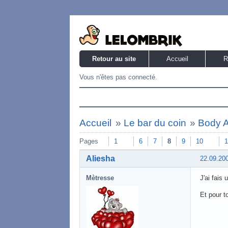
Retour au site
Accueil
R
Vous n'êtes pas connecté.
Accueil
»
Le bar du coin
»
Body A
Pages
1
6
7
8
9
10
1
Aliesha
22.09.20
Mètresse
J'ai fais 
Et pour to