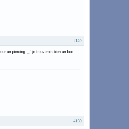
#149
r un piercing -_-' je trouverais bien un bon
#150