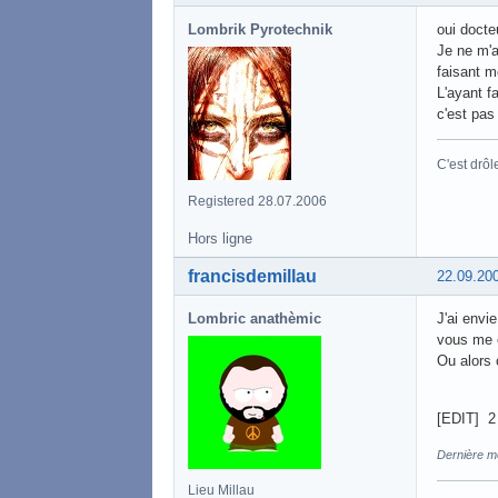
Lombrik Pyrotechnik
oui docteu
Je ne m'a
faisant m
L'ayant fa
c'est pas
C'est drôl
Registered 28.07.2006
Hors ligne
francisdemillau
22.09.20
Lombric anathèmic
J'ai envie
vous me c
Ou alors 
[EDIT] 2
Dernière mo
Lieu Millau