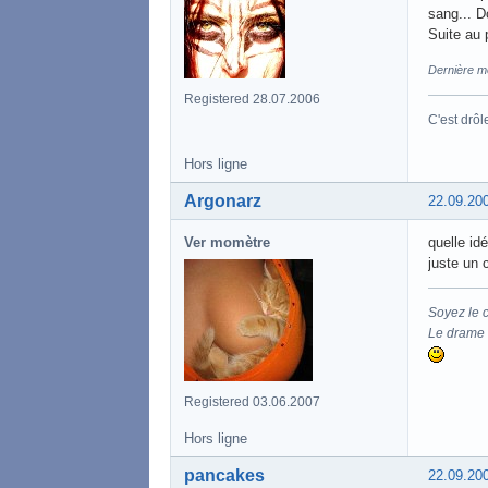
sang... D
Suite au 
Dernière m
Registered 28.07.2006
C'est drôl
Hors ligne
Argonarz
22.09.20
Ver momètre
quelle idé
juste un c
Soyez le 
Le drame d
Registered 03.06.2007
Hors ligne
pancakes
22.09.20