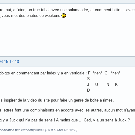
re: oui, a l'aine, un truc tribal avec une salamandre, et comment biiiin.... avec 
h jvous met des photos ce weekend
08 15:12:10
oigts en commencant par index y a en verticale : F *rien* C *rien*
S
J U N K
D
s inspirer de la video du site pour faire un genre de boite a rimes.
s lettres font une combinaisons en accorts avec les autres, aucun mot n'aya
g y a Juck qui n'a pas de sens ! A moins que ... Ced, y a un sens à Juck ?
odification par Weedemption47 (25.09.2008 15:14:50)