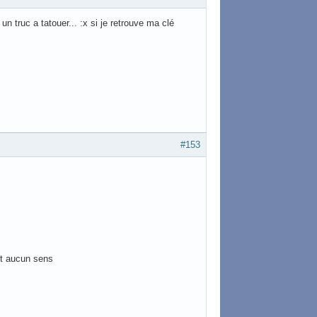
un truc a tatouer... :x si je retrouve ma clé
#153
nt aucun sens