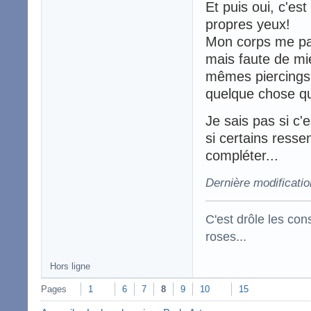
Et puis oui, c'es
propres yeux!
Mon corps me para
mais faute de mi
mêmes piercings 
quelque chose qu
Je sais pas si c'e
si certains ress
compléter...
Dernière modificati
C'est drôle les con
roses...
Hors ligne
Pages
1
6
7
8
9
10
15