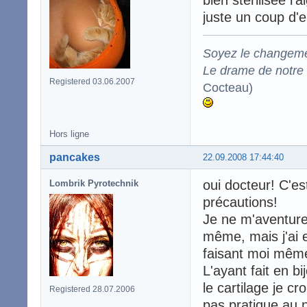
juste un coup d'eau
Soyez le changeme
Le drame de notre t
Registered 03.06.2007
Cocteau)
Hors ligne
pancakes
22.09.2008 17:44:40
oui docteur! C'est
Lombrik Pyrotechnik
précautions!
Je ne m'aventurer
même, mais j'ai 
faisant moi même
L'ayant fait en bi
le cartilage je cr
Registered 28.07.2006
pas pratique au n