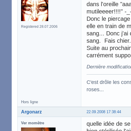
dans l'oreille "a
mutileeeer!!!!" -_
Donc le piercage 
elle en train de 
Registered 28.07.2006
sang... Donc j'ai
sang. Fais chier.
Suite au prochain
carrément suppor
Dernière modificati
C'est drôle les con
roses...
Hors ligne
Argonarz
22.09.2008 17:38:44
quelle idée de se 
Ver momètre
bien stérilisée l'