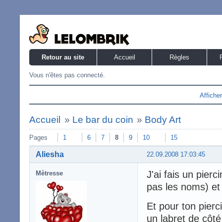
Retour au site
Accueil
Règles
Vous n'êtes pas connecté.
Affiche
Accueil
»
Le bar du coin
»
Body Art
Pages
1
6
7
8
9
10
15
Aliesha
22.09.2008 17:03:45
J'ai fais un pierc
Mètresse
pas les noms) et 
Et pour ton pierci
un labret de côté