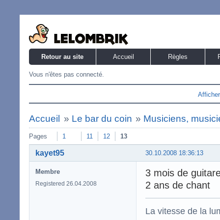
Retour au site
Accueil
Règles
Vous n'êtes pas connecté.
Affiche
Accueil
»
Le bar du coin
»
Musiciens, musicie
Pages
1
11
12
13
kayet95
30.10.2008 18:36:13
3 mois de guitar
Membre
2 ans de chant
Registered 26.04.2008
La vitesse de la l