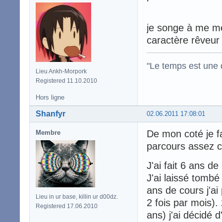
je songe à me me
caractère rêveur e
"Le temps est une d
Lieu Ankh-Morpork
Registered 11.10.2010
Hors ligne
Shanfyr
02.06.2011 17:08:01
De mon coté je fa
Membre
parcours assez 
J'ai fait 6 ans d
J'ai laissé tombé
ans de cours j'ai
Lieu in ur base, killin ur d00dz.
2 fois par mois). 
Registered 17.06.2010
ans) j'ai décidé 