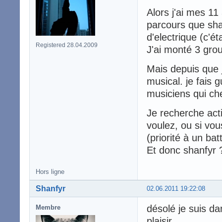
Alors j'ai mes 11
parcours que shan
d'electrique (c'ét
Registered 28.04.2009
J'ai monté 3 grou
Mais depuis que j
musical. je fais
musiciens qui ch
Je recherche act
voulez, ou si vou
(priorité à un bat
Et donc shanfyr
Hors ligne
Shanfyr
02.06.2011 19:22:08
désolé je suis da
Membre
plaisir...