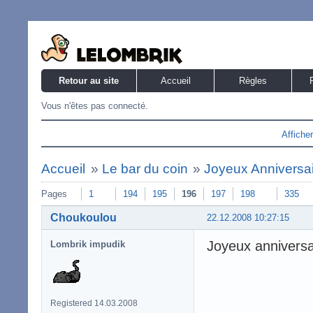
Retour au site
Accueil
Règles
Vous n'êtes pas connecté.
Affiche
Accueil
»
Le bar du coin
»
Joyeux Anniversaire
Pages
1
194
195
196
197
198
335
Choukoulou
22.12.2008 10:27:15
Joyeux anniversa
Lombrik impudik
Registered 14.03.2008