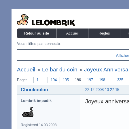
Retour au site
Accueil
Règles
Vous n'êtes pas connecté.
Affiche
Accueil
»
Le bar du coin
»
Joyeux Anniversaire
Pages
1
194
195
196
197
198
335
Choukoulou
22.12.2008 10:27:15
Joyeux anniversa
Lombrik impudik
Registered 14.03.2008