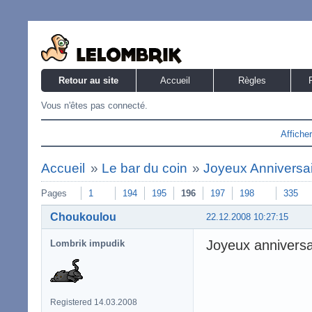
Retour au site
Accueil
Règles
Vous n'êtes pas connecté.
Affiche
Accueil
»
Le bar du coin
»
Joyeux Anniversaire
Pages
1
194
195
196
197
198
335
Choukoulou
22.12.2008 10:27:15
Joyeux anniversa
Lombrik impudik
Registered 14.03.2008