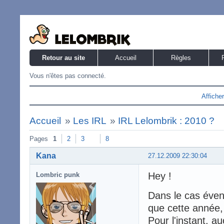
Retour au site
Accueil
Règles
Vous n'êtes pas connecté.
Affiche
Accueil
»
Les IRL
»
IRL Lelombrik : 2010 ?
Pages
1
2
3
8
Kana
27.12.2009 22:30:04
Hey !
Lombric punk
Dans le cas éven
que cette année, 
Pour l'instant, 