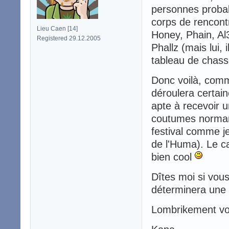
personnes probab
corps de rencont
Lieu Caen [14]
Honey, Phain, Al3
Registered 29.12.2005
Phallz (mais lui, 
tableau de chass
Donc voilà, comm
déroulera certai
apte à recevoir u
coutumes norman
festival comme je
de l'Huma). Le ca
bien cool
Dîtes moi si vous
déterminera une 
Lombrikement vo