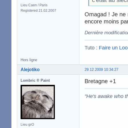
c'était au sièc
Lieu Caen / Paris
Registered 21.02.2007
Omagad ! Je ne m'
encore moins par 
Dernière modificatio
Tuto :
Faire un Lo
Hors ligne
Alejotiko
29.12.2009 10:34:27
Bretagne +1
Lombric ® Paint
"He's awake who th
Lieu grO