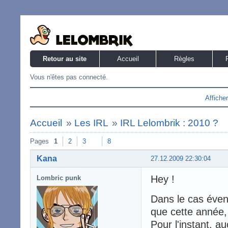
Retour au site
Accueil
Règles
Vous n'êtes pas connecté.
Affiche
Accueil
»
Les IRL
»
IRL Lelombrik : 2010 ?
Pages
1
2
3
8
Kana
27.12.2009 22:30:04
Hey !
Lombric punk
Dans le cas éven
que cette année, 
Pour l'instant, 