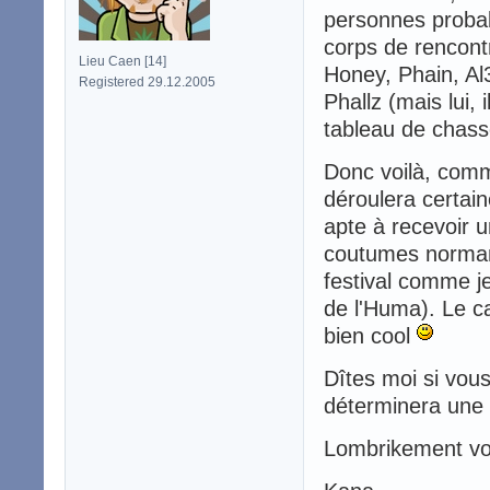
personnes probab
corps de rencont
Lieu Caen [14]
Honey, Phain, Al3
Registered 29.12.2005
Phallz (mais lui, 
tableau de chass
Donc voilà, comm
déroulera certai
apte à recevoir u
coutumes norman
festival comme je
de l'Huma). Le ca
bien cool
Dîtes moi si vous
déterminera une 
Lombrikement vo