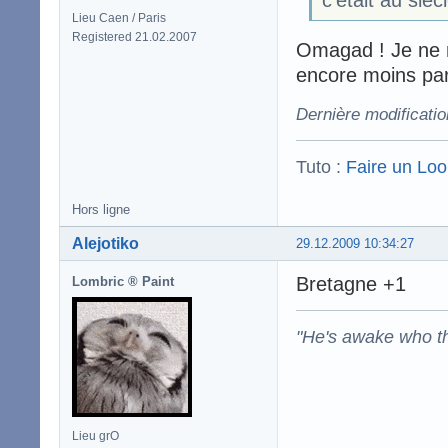
c'était au sièc
Lieu Caen / Paris
Registered 21.02.2007
Omagad ! Je ne m'
encore moins par 
Dernière modificatio
Tuto :
Faire un Lo
Hors ligne
Alejotiko
29.12.2009 10:34:27
Bretagne +1
Lombric ® Paint
"He's awake who th
Lieu grO