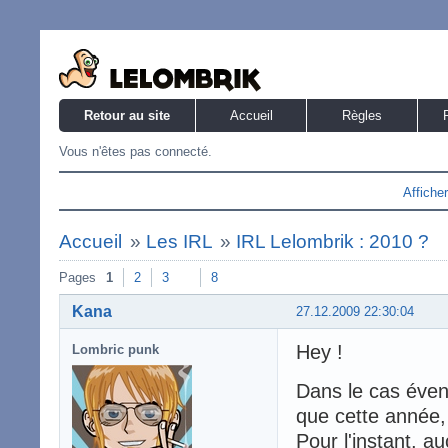
Retour au site
Accueil
Règles
Vous n'êtes pas connecté.
Affiche
Accueil
»
Les IRL
»
IRL Lelombrik : 2010 ?
Pages
1
2
3
8
Kana
27.12.2009 22:30:04
Hey !
Lombric punk
Dans le cas éven
que cette année, 
Pour l'instant, 