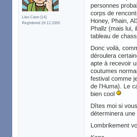
personnes probab
corps de rencont
Lieu Caen [14]
Honey, Phain, Al3
Registered 29.12.2005
Phallz (mais lui, 
tableau de chass
Donc voilà, comm
déroulera certai
apte à recevoir u
coutumes norman
festival comme je
de l'Huma). Le ca
bien cool
Dîtes moi si vous
déterminera une 
Lombrikement vo