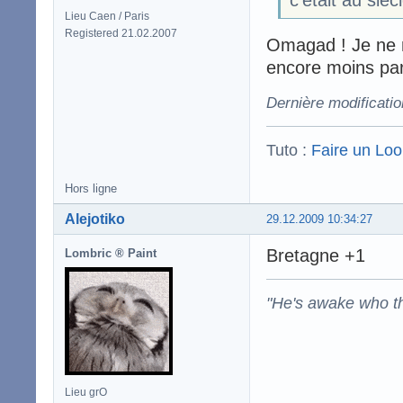
c'était au sièc
Lieu Caen / Paris
Registered 21.02.2007
Omagad ! Je ne m'
encore moins par 
Dernière modificatio
Tuto :
Faire un Lo
Hors ligne
Alejotiko
29.12.2009 10:34:27
Bretagne +1
Lombric ® Paint
"He's awake who th
Lieu grO