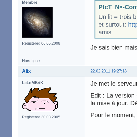
Membre
P!cT_N¤-Com
Un lit = trois 
et surtout:
htt
amis
Registered 06.05.2008
Je sais bien mais
Hors ligne
Alix
22.02.2011 19:27:18
Je met le serveur
LeLoMBriK
Edit : La version
la mise à jour. D
Pour le moment, 
Registered 30.03.2005