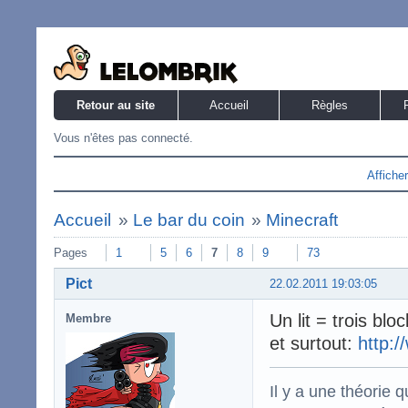
Retour au site
Accueil
Règles
Vous n'êtes pas connecté.
Affiche
Accueil
»
Le bar du coin
»
Minecraft
Pages
1
5
6
7
8
9
73
Pict
22.02.2011 19:03:05
Un lit = trois blo
Membre
et surtout:
http:/
Il y a une théorie q