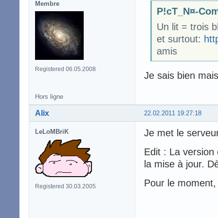
Membre
P!cT_N¤-Com
Un lit = trois 
et surtout:
htt
amis
Registered 06.05.2008
Je sais bien mais
Hors ligne
Alix
22.02.2011 19:27:18
Je met le serveur
LeLoMBriK
Edit : La version
la mise à jour. D
Pour le moment, 
Registered 30.03.2005