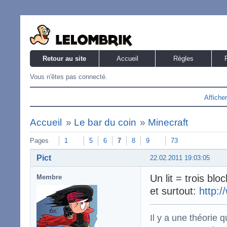
Retour au site
Accueil
Règles
Vous n'êtes pas connecté.
Affiche
Accueil
»
Le bar du coin
»
Minecraft
Pages
1
5
6
7
8
9
73
Pict
22.02.2011 19:03:05
Un lit = trois blo
Membre
et surtout:
http:/
Il y a une théorie q