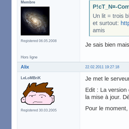
Membre
P!cT_N¤-Com
Un lit = trois 
et surtout:
htt
amis
Registered 06.05.2008
Je sais bien mais
Hors ligne
Alix
22.02.2011 19:27:18
Je met le serveur
LeLoMBriK
Edit : La version
la mise à jour. D
Pour le moment, 
Registered 30.03.2005