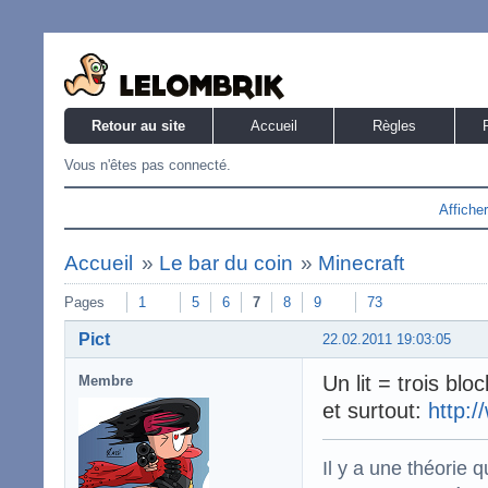
Retour au site
Accueil
Règles
Vous n'êtes pas connecté.
Affiche
Accueil
»
Le bar du coin
»
Minecraft
Pages
1
5
6
7
8
9
73
Pict
22.02.2011 19:03:05
Un lit = trois blo
Membre
et surtout:
http:/
Il y a une théorie q