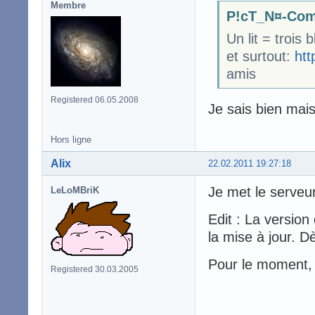
Membre
P!cT_N¤-Com
Un lit = trois 
et surtout:
htt
amis
Registered 06.05.2008
Je sais bien mais
Hors ligne
Alix
22.02.2011 19:27:18
Je met le serveur
LeLoMBriK
Edit : La version
la mise à jour. D
Pour le moment, 
Registered 30.03.2005