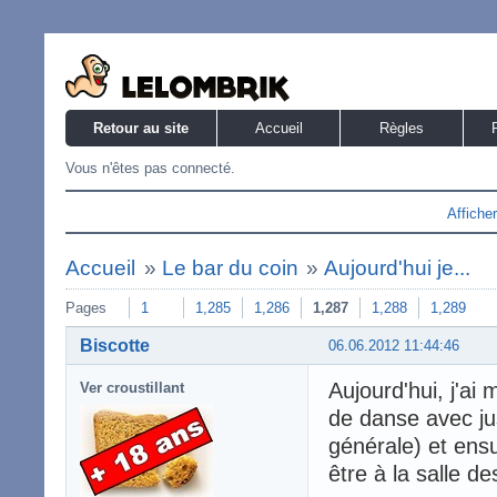
Retour au site
Accueil
Règles
Vous n'êtes pas connecté.
Affiche
Accueil
»
Le bar du coin
»
Aujourd'hui je...
Pages
1
1,285
1,286
1,287
1,288
1,289
Biscotte
06.06.2012 11:44:46
Aujourd'hui, j'ai
Ver croustillant
de danse avec ju
générale) et ensui
être à la salle 