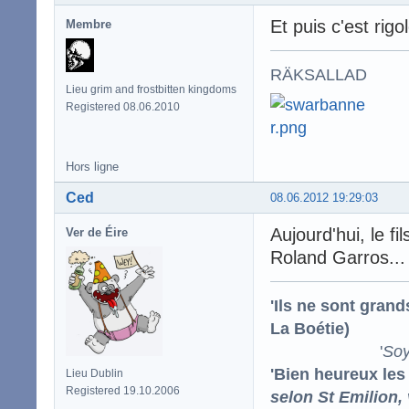
Et puis c'est rigo
Membre
RÄKSALLAD
Lieu grim and frostbitten kingdoms
Registered 08.06.2010
Hors ligne
Ced
08.06.2012 19:29:03
Aujourd'hui, le fi
Ver de Éire
Roland Garros... 
'Ils ne sont gran
La Boétie)
'
Soy
'Bien heureux les
Lieu Dublin
Registered 19.10.2006
selon St Emilion,