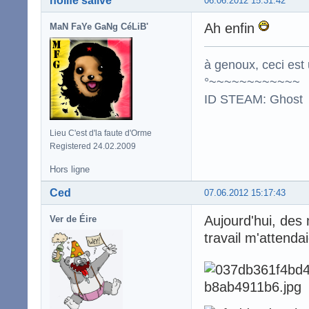
nolife'salive
06.06.2012 15:31:42
Ah enfin
MaN FaYe GaNg CéLiB'
à genoux, ceci est 
°~~~~~~~~~~~~
ID STEAM: Ghost
Lieu C'est d'la faute d'Orme
Registered 24.02.2009
Hors ligne
Ced
07.06.2012 15:17:43
Aujourd'hui, de
Ver de Éire
travail m'attendai