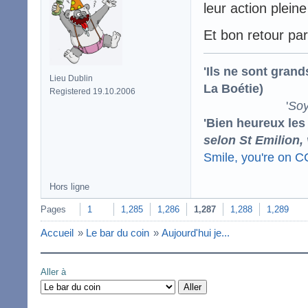
leur action plein
Et bon retour pa
'Ils ne sont gran
Lieu Dublin
La Boétie)
Registered 19.10.2006
'
Soy
'Bien heureux les
selon St Emilion,
Smile, you're on 
Hors ligne
Pages
1
1,285
1,286
1,287
1,288
1,289
Accueil
»
Le bar du coin
»
Aujourd'hui je...
Aller à