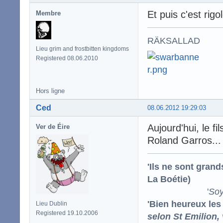
Et puis c'est rigo
Membre
RÄKSALLAD
Lieu grim and frostbitten kingdoms
Registered 08.06.2010
Hors ligne
Ced
08.06.2012 19:29:03
Aujourd'hui, le fi
Ver de Éire
Roland Garros... 
'Ils ne sont gran
La Boétie)
'
Soy
'Bien heureux les
Lieu Dublin
Registered 19.10.2006
selon St Emilion,