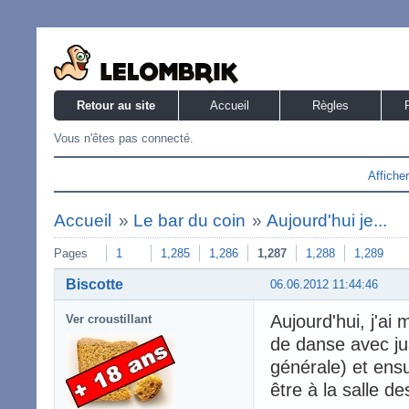
Retour au site
Accueil
Règles
Vous n'êtes pas connecté.
Affiche
Accueil
»
Le bar du coin
»
Aujourd'hui je...
Pages
1
1,285
1,286
1,287
1,288
1,289
Biscotte
06.06.2012 11:44:46
Aujourd'hui, j'ai
Ver croustillant
de danse avec ju
générale) et ensui
être à la salle 