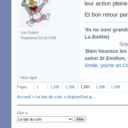
leur action plein
Et bon retour pa
'Ils ne sont gran
Lieu Dublin
La Boétie)
Registered 19.10.2006
'
Soy
'Bien heureux les
selon St Emilion,
Smile, you're on 
Hors ligne
Pages
1
1,285
1,286
1,287
1,288
1,289
Accueil
»
Le bar du coin
»
Aujourd'hui je...
Aller à