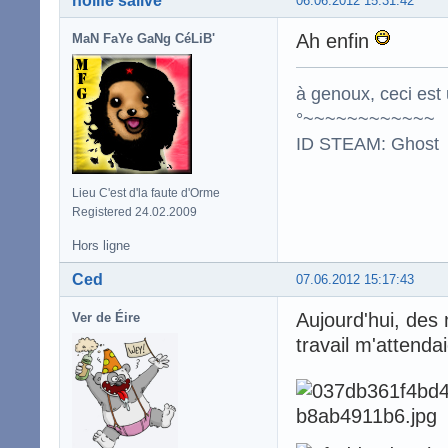
nolife'salive
06.06.2012 15:31:42
Ah enfin
MaN FaYe GaNg CéLiB'
à genoux, ceci est 
°~~~~~~~~~~~~
ID STEAM: Ghost
Lieu C'est d'la faute d'Orme
Registered 24.02.2009
Hors ligne
Ced
07.06.2012 15:17:43
Aujourd'hui, de
Ver de Éire
travail m'attendai