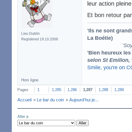
leur action plein
Et bon retour pa
'Ils ne sont gran
Lieu Dublin
La Boétie)
Registered 19.10.2006
'
Soy
'Bien heureux les
selon St Emilion,
Smile, you're on 
Hors ligne
Pages
1
1,285
1,286
1,287
1,288
1,289
Accueil
»
Le bar du coin
»
Aujourd'hui je...
Aller à