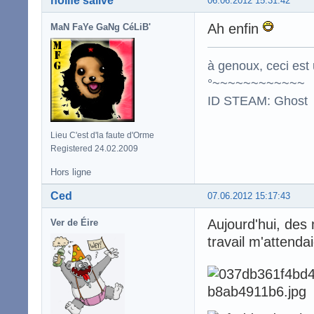
nolife'salive
06.06.2012 15:31:42
Ah enfin
MaN FaYe GaNg CéLiB'
à genoux, ceci est 
°~~~~~~~~~~~~
ID STEAM: Ghost
Lieu C'est d'la faute d'Orme
Registered 24.02.2009
Hors ligne
Ced
07.06.2012 15:17:43
Aujourd'hui, de
Ver de Éire
travail m'attendai