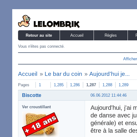
Retour au site
Accueil
Règles
Vous n'êtes pas connecté.
Affiche
Accueil
»
Le bar du coin
»
Aujourd'hui je...
Pages
1
1,285
1,286
1,287
1,288
1,289
Biscotte
06.06.2012 11:44:46
Aujourd'hui, j'ai
Ver croustillant
de danse avec ju
générale) et ensui
être à la salle 