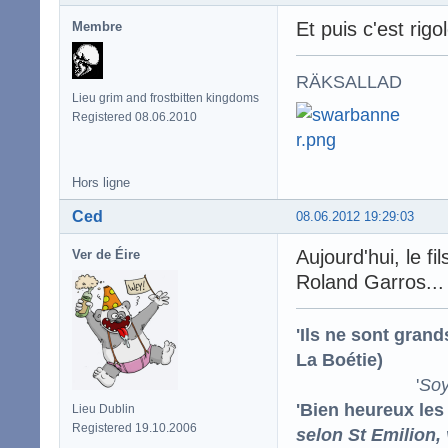
Et puis c'est rigo
Membre
RÄKSALLAD
Lieu grim and frostbitten kingdoms
Registered 08.06.2010
Hors ligne
Ced
08.06.2012 19:29:03
Aujourd'hui, le fi
Ver de Éire
Roland Garros... 
'Ils ne sont gran
La Boétie)
'
Soy
'Bien heureux les
Lieu Dublin
Registered 19.10.2006
selon St Emilion,