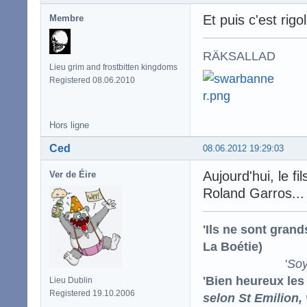
Et puis c'est rigo
Membre
RÄKSALLAD
Lieu grim and frostbitten kingdoms
Registered 08.06.2010
Hors ligne
Ced
08.06.2012 19:29:03
Aujourd'hui, le fi
Ver de Éire
Roland Garros... 
'Ils ne sont gran
La Boétie)
'
Soy
'Bien heureux les
Lieu Dublin
Registered 19.10.2006
selon St Emilion,