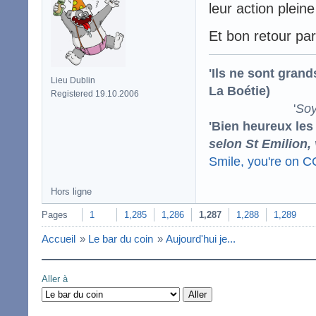
leur action plein
Et bon retour pa
'Ils ne sont gran
Lieu Dublin
La Boétie)
Registered 19.10.2006
'
Soy
'Bien heureux les
selon St Emilion,
Smile, you're on 
Hors ligne
Pages
1
1,285
1,286
1,287
1,288
1,289
Accueil
»
Le bar du coin
»
Aujourd'hui je...
Aller à