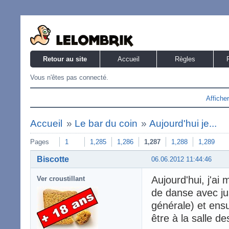
Retour au site
Accueil
Règles
Vous n'êtes pas connecté.
Affiche
Accueil
»
Le bar du coin
»
Aujourd'hui je...
Pages
1
1,285
1,286
1,287
1,288
1,289
Biscotte
06.06.2012 11:44:46
Aujourd'hui, j'ai
Ver croustillant
de danse avec ju
générale) et ensui
être à la salle 