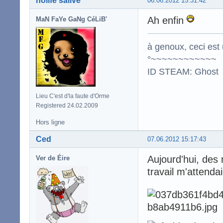
nolife'salive
06.06.2012 15:31:42
Ah enfin
MaN FaYe GaNg CéLiB'
à genoux, ceci est 
°~~~~~~~~~~~~
ID STEAM: Ghost
Lieu C'est d'la faute d'Orme
Registered 24.02.2009
Hors ligne
Ced
07.06.2012 15:17:43
Aujourd'hui, de
Ver de Éire
travail m'attendai