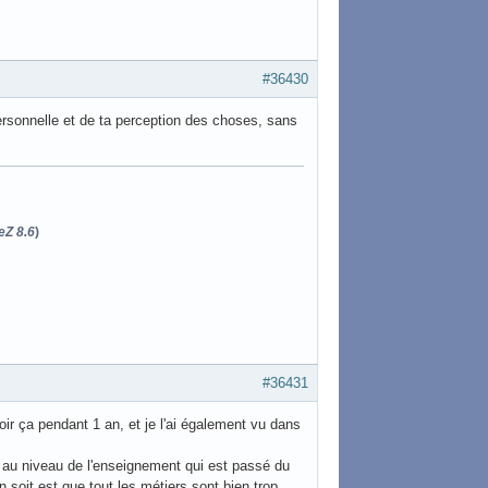
#36430
personnelle et de ta perception des choses, sans
eZ 8.6
)
#36431
voir ça pendant 1 an, et je l'ai également vu dans
 au niveau de l'enseignement qui est passé du
n soit est que tout les métiers sont bien trop