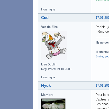
Hors ligne
Ced
17.01.20
Ver de Éire
Parfois, 
même conn
'Ils ne s
'Bien heu
Smile, yo
Lieu Dublin
Registered 19.10.2006
Hors ligne
Nyuk
17.01.20
Membre
Pour le c
d'autres 
Les chose
basique /