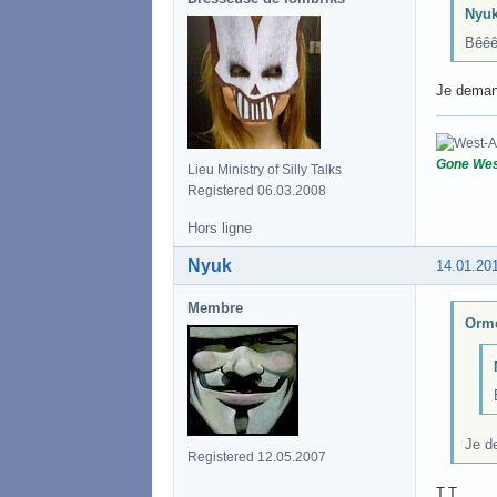
Nyuk
Bêêê
Je demand
Gone Wes
Lieu Ministry of Silly Talks
Registered 06.03.2008
Hors ligne
Nyuk
14.01.20
Membre
Orme
Je de
Registered 12.05.2007
T.T