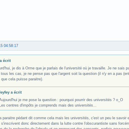
15 04:58:17
a écrit
rd'hui, je dis à Orme que je parlais de l'université où je travaille. Je ne sais p
tous les cas, je ne pense pas que l'argent soit la question (il n'y en a pas (enf
e que cela puisse paraitre).
feyfey a écrit
Aujourd'hui je me pose la question : pourquoi pourrir des universités ? o_O
Les centres d'impôts je comprends mais des universités...
 paraitre pédant dit comme cela mais les universités, c'est un peu le savoir 
 s'inscrivent donc directement dans la lutte contre l'obscurantiste sans forc
es de la recherche de l'absolu et en proposant des concepts, parfois nouveaux,