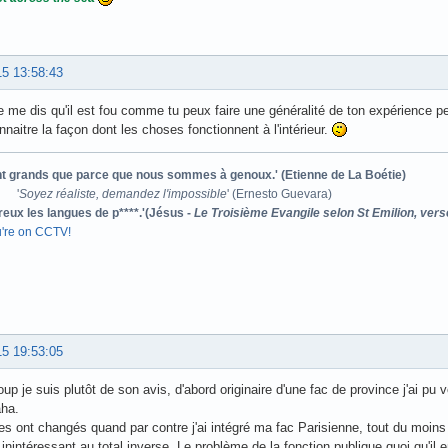
15 13:58:43
je me dis qu'il est fou comme tu peux faire une généralité de ton expérience 
aitre la façon dont les choses fonctionnent à l'intérieur.
ont grands que parce que nous sommes à genoux.' (Etienne de La Boétie)
'
Soyez réaliste, demandez l'impossible
' (Ernesto Guevara)
reux les langues de p****.'(Jésus -
Le Troisième Evangile selon St Emilion, vers
u're on CCTV!
15 19:53:05
oup je suis plutôt de son avis, d'abord originaire d'une fac de province j'ai pu 
aha.
s ont changés quand par contre j'ai intégré ma fac Parisienne, tout du moins
 inintéressant au total inverse. Le problème de la fonction publique quoi qu'il e