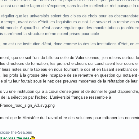
 aussi une autre façon de s'exprimer, sans leader intellectuel réel puisque la
 régulier que les universités soient des cibles de choix pour les obscurantis
ur temps, avant cela c'était les Inquisiteurs aussi. Le savoir et la remise en
tit monde. Aujourd'hui, c'est assez régulier que des manifestations (conférenc
is carrément la structure même soient prises pour cible.
, on est une institution d'état, donc comme toutes les institutions d'état, on e
ment, que ce soit l'uni de Lille ou celle de Valenciennes, j'en retiens surtout 
 les directeurs de formation, les profs-chercheurs qui conchiaient leur cours e
r leurs notes sur le tableau en nous tournant le dos et en faisant semblant d
, les profs à la grosse tête incapable de se remettre en question qui notaien
e si tu leur foutait sous le nez des preuves modernes de la réfutation de leur t
as vu une institution qui a a cœur d'enseigner et de donner le goût d'apprendre, 
 de la sélection par l'échec. L'université française ressemble à
ent que le Ministère du Travail offre des solutions pour rattraper les conneri
t across the sea