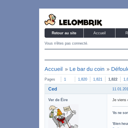
Retour au site
Accueil
R
Vous n'êtes pas connecté.
Accueil
»
Le bar du coin
»
Défoulo
Pages
1
1,820
1,821
1,822
1,
Ced
11.01.20
Ver de Éire
Je viens 
'Ils ne s
'Bien heu