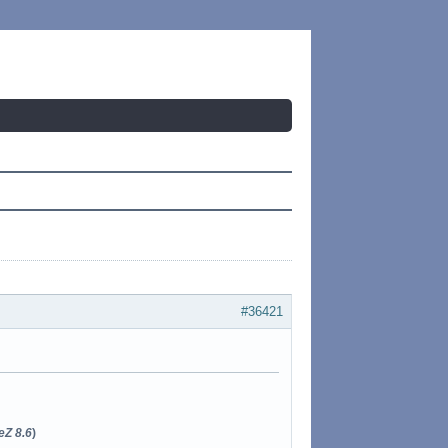
#36421
eZ 8.6
)