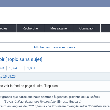
ègles
Recherche
Messagerie
Connexion
Afficher les messages rcents.
ir [Topic sans sujet]
823
1,824
1,831
15 16:09:26
de voir le fond de page du site. Trop bien.
ont grands que parce que nous sommes à genoux.' (Etienne de La Boétie)
'
Soyez réaliste, demandez l'impossible
' (Ernesto Guevara)
reux les langues de p****.'(Jésus -
Le Troisième Evangile selon St Emilion, vers