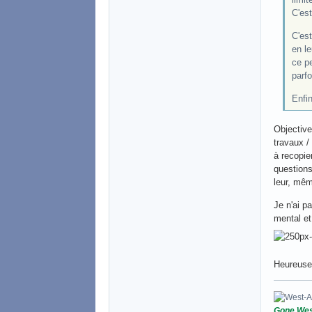
C'est
C'est
en le
ce pe
parfo
Enfin
Objective
travaux /
à recopie
questions
leur, mêm
Je n'ai p
mental et
Heureusem
Gone Wes