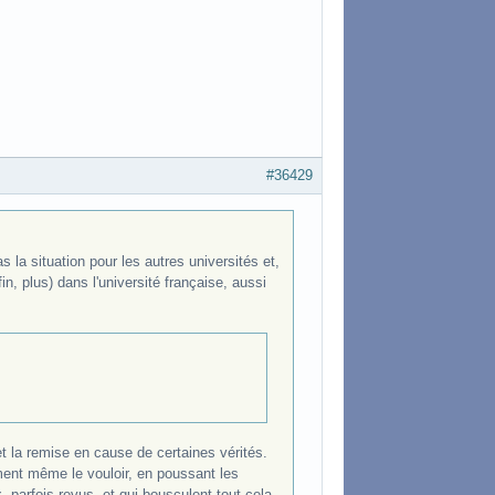
#36429
as la situation pour les autres universités et,
in, plus) dans l'université française, aussi
et la remise en cause de certaines vérités.
ément même le vouloir, en poussant les
 parfois revus, et qui bousculent tout cela.