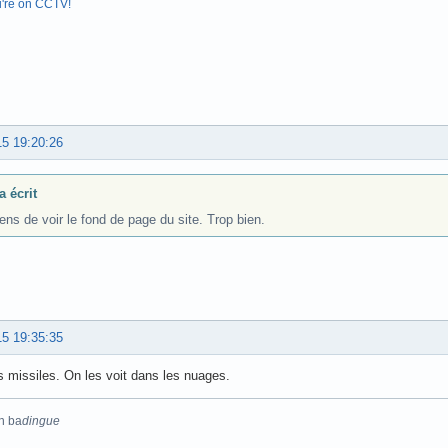
u're on CCTV!
15 19:20:26
a écrit
ens de voir le fond de page du site. Trop bien.
15 19:35:35
s missiles. On les voit dans les nuages.
n ba
dingue