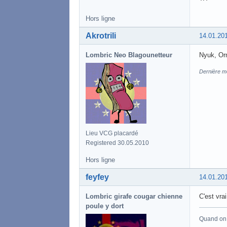
Hors ligne
Akrotrili
14.01.20
Lombric Neo Blagounetteur
Nyuk, Orm
Dernière mo
Lieu VCG placardé
Registered 30.05.2010
Hors ligne
feyfey
14.01.20
Lombric girafe cougar chienne
C'est vrai
poule y dort
Quand on a