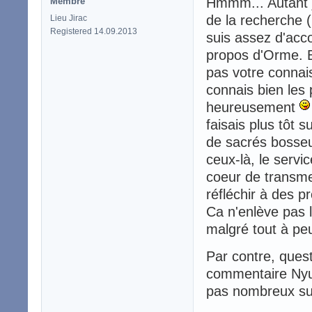
Hmmm... Autant j'
Membre
de la recherche (
Lieu Jirac
Registered 14.09.2013
suis assez d'acco
propos d'Orme. Bo
pas votre connais
connais bien les 
heureusement
faisais plus tôt s
de sacrés bosseu
ceux-là, le servic
coeur de transmet
réfléchir à des p
Ca n'enlève pas l
malgré tout à pe
Par contre, ques
commentaire Nyuk
pas nombreux su