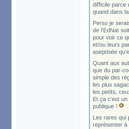
difficile parc
quand dans la 
Perso je sera
de l'EdNat soi
pour voir ce q
et/ou leurs p
aseptisée qu'e
Quant aux autr
que du par-coe
simple des règ
les plus sagac
les petits, ceu
Et ça c'est un
publique !
Les rares qui 
représenter à