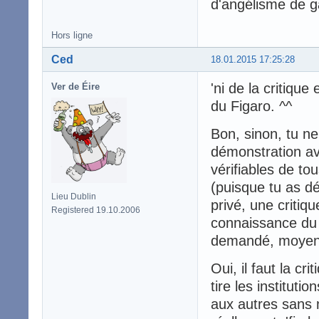
d'angélisme de ga
Hors ligne
Ced
18.01.2015 17:25:28
'ni de la critique
Ver de Éire
du Figaro. ^^
Bon, sinon, tu ne
démonstration ave
vérifiables de to
(puisque tu as dé
Lieu Dublin
privé, une critiq
Registered 19.10.2006
connaissance du 
demandé, moyens
Oui, il faut la c
tire les institutio
aux autres sans 