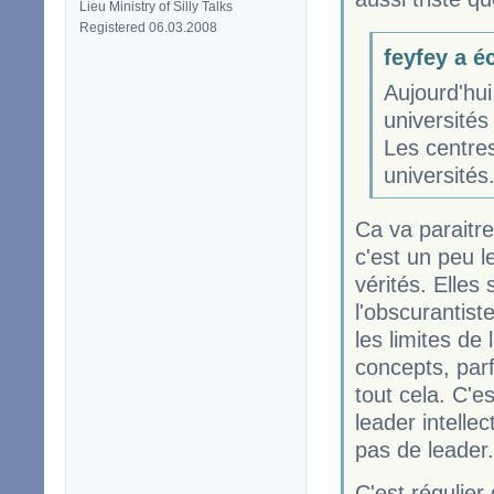
Lieu Ministry of Silly Talks
Registered 06.03.2008
feyfey a éc
Aujourd'hui
université
Les centre
universités.
Ca va paraitre
c'est un peu l
vérités. Elles
l'obscurantis
les limites de
concepts, parf
tout cela. C'e
leader intelle
pas de leader.
C'est régulier