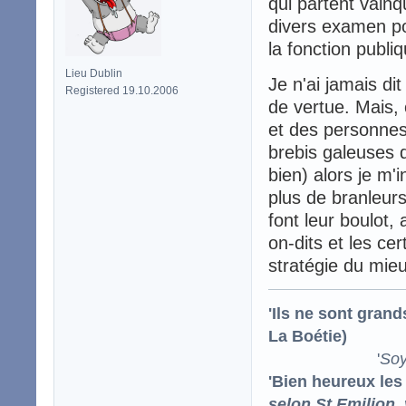
qui partent vain
divers examen po
la fonction publi
Lieu Dublin
Je n'ai jamais di
Registered 19.10.2006
de vertue. Mais,
et des personnes 
brebis galeuses q
bien) alors je m'i
plus de branleur
font leur boulot, 
on-dits et les ce
stratégie du mieu
'Ils ne sont gran
La Boétie)
'
Soy
'Bien heureux les
selon St Emilion,