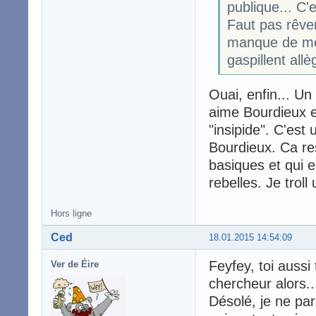
publique... C'
Faut pas rêver
manque de moy
gaspillent all
Ouai, enfin... U
aime Bourdieux et
"insipide". C'est
Bourdieux. Ca re
basiques et qui e
rebelles. Je troll
Hors ligne
Ced
18.01.2015 14:54:09
Feyfey, toi aussi
Ver de Éire
chercheur alors..
Désolé, je ne pa