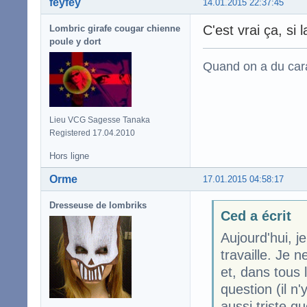
feyfey
14.01.2015 22:37:45
C'est vrai ça, si 
Lombric girafe cougar chienne
poule y dort
Quand on a du carac
Lieu VCG Sagesse Tanaka
Registered 17.04.2010
Hors ligne
Orme
17.01.2015 04:58:17
Dresseuse de lombriks
Ced a écrit
Aujourd'hui, je
travaille. Je n
et, dans tous 
question (il n'
aussi triste qu