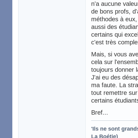
n'a aucune valeur
de bons profs, d'
méthodes à eux, d
aussi des étudian
certains qui exce
c'est très compl
Mais, si vous av
cela sur l'ensemb
toujours donner la
J'ai eu des désa
ma faute. La stra
tout remettre su
certains étudiant
Bref...
'Ils ne sont gran
La Boétie)