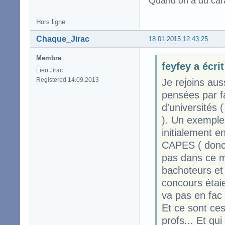
Quand on a du carac
Hors ligne
Chaque_Jirac
18.01.2015 12:43:25
Membre
feyfey a écrit
Lieu Jirac
Registered 14.09.2013
Je rejoins aus
pensées par f
d'universités 
). Un exemple 
initialement e
CAPES ( donc 
pas dans ce m
bachoteurs et 
concours étaie
va pas en fac 
Et ce sont ce
profs... Et qu