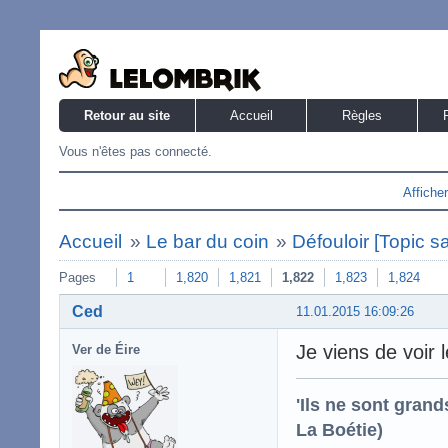
Retour au site
Accueil
Règles
Vous n'êtes pas connecté.
Affiche
Accueil
»
Le bar du coin
»
Défouloir [Topic s
Pages
1
1,820
1,821
1,822
1,823
1,824
Ced
11.01.2015 16:09:26
Je viens de voir 
Ver de Éire
'Ils ne sont gran
La Boétie)