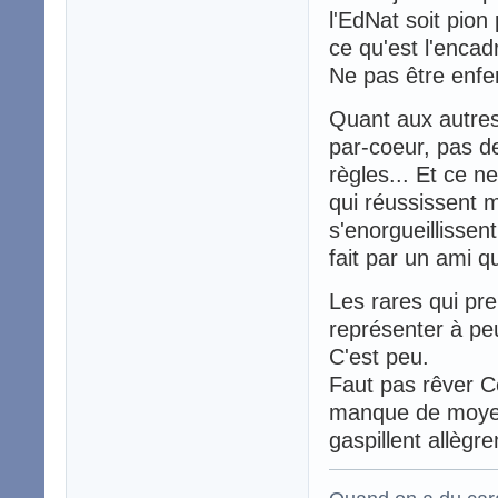
l'EdNat soit pion
ce qu'est l'encad
Ne pas être enfe
Quant aux autres
par-coeur, pas de
règles... Et ce n
qui réussissent m
s'enorgueillissen
fait par un ami q
Les rares qui pr
représenter à pe
C'est peu.
Faut pas rêver Ce
manque de moyen
gaspillent allègr