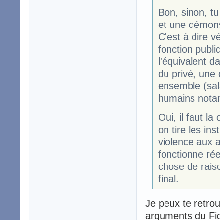
Bon, sinon, tu
et une démonst
C'est à dire v
fonction publi
l'équivalent da
du privé, une
ensemble (sal
humains notam
Oui, il faut l
on tire les ins
violence aux 
fonctionne rée
chose de raiso
final.
Je peux te retrou
arguments du Figar