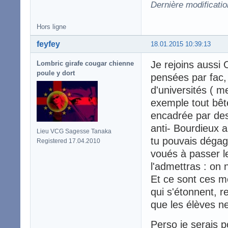
Dernière modificati
Hors ligne
feyfey
18.01.2015 10:39:13
Je rejoins aussi 
Lombric girafe cougar chienne
poule y dort
pensées par fac,
d'universités ( m
exemple tout bête
encadrée par des
anti- Bourdieux a
Lieu VCG Sagesse Tanaka
tu pouvais dégage
Registered 17.04.2010
voués à passer l
l'admettras : on 
Et ce sont ces m
qui s'étonnent, r
que les élèves ne
Perso je serais 