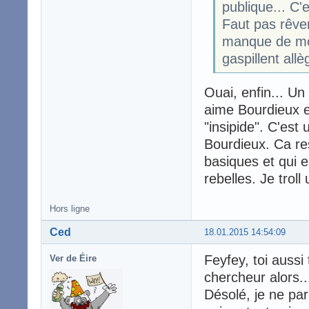
publique... C'
Faut pas rêver
manque de moy
gaspillent all
Ouai, enfin... U
aime Bourdieux et
"insipide". C'est
Bourdieux. Ca re
basiques et qui e
rebelles. Je troll
Hors ligne
Ced
18.01.2015 14:54:09
Feyfey, toi aussi
Ver de Éire
chercheur alors..
Désolé, je ne pa