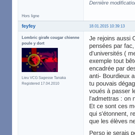
Dernière modificati
Hors ligne
feyfey
18.01.2015 10:39:13
Je rejoins aussi 
Lombric girafe cougar chienne
poule y dort
pensées par fac,
d'universités ( m
exemple tout bête
encadrée par des
anti- Bourdieux a
Lieu VCG Sagesse Tanaka
tu pouvais dégage
Registered 17.04.2010
voués à passer l
l'admettras : on 
Et ce sont ces m
qui s'étonnent, r
que les élèves ne
Perso je serais 