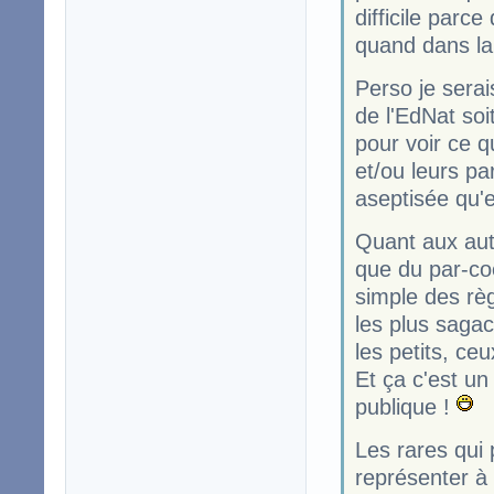
difficile parc
quand dans la 
Perso je sera
de l'EdNat soi
pour voir ce q
et/ou leurs p
aseptisée qu'e
Quant aux autr
que du par-coe
simple des règ
les plus sagac
les petits, ceu
Et ça c'est un
publique !
Les rares qui 
représenter à