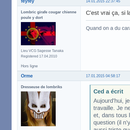
feyfey
14.01.2015 22:37:45
C'est vrai ça, si 
Lombric girafe cougar chienne
poule y dort
Quand on a du carac
Lieu VCG Sagesse Tanaka
Registered 17.04.2010
Hors ligne
Orme
17.01.2015 04:58:17
Dresseuse de lombriks
Ced a écrit
Aujourd'hui, je
travaille. Je n
et, dans tous 
question (il n'
aussi triste qu