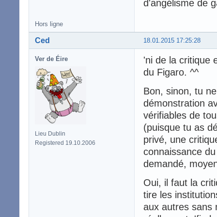
d'angélisme de ga
Hors ligne
Ced
18.01.2015 17:25:28
'ni de la critique
Ver de Éire
du Figaro. ^^
Bon, sinon, tu ne
démonstration ave
vérifiables de to
(puisque tu as dé
Lieu Dublin
privé, une critiq
Registered 19.10.2006
connaissance du 
demandé, moyens
Oui, il faut la c
tire les institutio
aux autres sans 