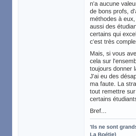
n'a aucune valeur
de bons profs, d'
méthodes à eux, d
aussi des étudian
certains qui exce
c'est très compl
Mais, si vous av
cela sur l'ensemb
toujours donner la
J'ai eu des désa
ma faute. La stra
tout remettre su
certains étudiant
Bref...
'Ils ne sont gran
La Boétie)