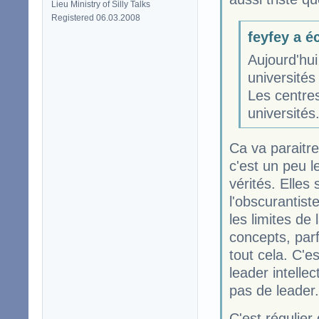
Lieu Ministry of Silly Talks
Registered 06.03.2008
feyfey a éc
Aujourd'hui
université
Les centre
universités.
Ca va paraitre
c'est un peu l
vérités. Elles
l'obscurantis
les limites de
concepts, parf
tout cela. C'e
leader intelle
pas de leader.
C'est régulier