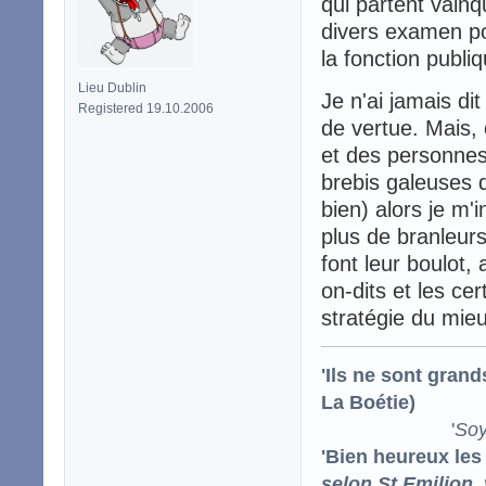
qui partent vain
divers examen po
la fonction publi
Lieu Dublin
Je n'ai jamais di
Registered 19.10.2006
de vertue. Mais,
et des personnes 
brebis galeuses q
bien) alors je m'i
plus de branleur
font leur boulot, 
on-dits et les ce
stratégie du mieu
'Ils ne sont gran
La Boétie)
'
Soy
'Bien heureux les
selon St Emilion,