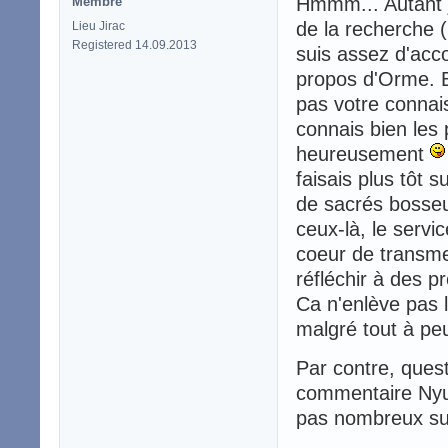
Hmmm... Autant j'
Membre
de la recherche (
Lieu Jirac
Registered 14.09.2013
suis assez d'acco
propos d'Orme. Bo
pas votre connais
connais bien les 
heureusement
faisais plus tôt s
de sacrés bosseu
ceux-là, le servic
coeur de transmet
réfléchir à des p
Ca n'enlève pas l
malgré tout à pe
Par contre, ques
commentaire Nyuk
pas nombreux su