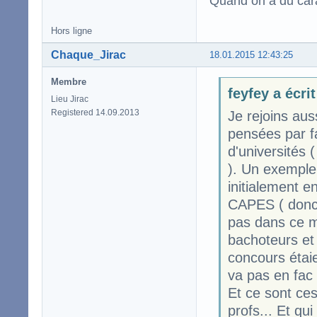
Quand on a du carac
Hors ligne
Chaque_Jirac
18.01.2015 12:43:25
Membre
feyfey a écrit
Lieu Jirac
Registered 14.09.2013
Je rejoins aus
pensées par f
d'universités 
). Un exemple 
initialement e
CAPES ( donc 
pas dans ce m
bachoteurs et 
concours étaie
va pas en fac 
Et ce sont ce
profs... Et qu