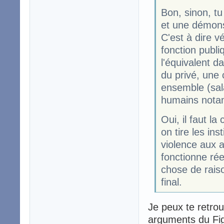
Bon, sinon, tu
et une démonst
C'est à dire v
fonction publi
l'équivalent da
du privé, une
ensemble (sal
humains notam
Oui, il faut l
on tire les ins
violence aux 
fonctionne rée
chose de raiso
final.
Je peux te retrou
arguments du Figar