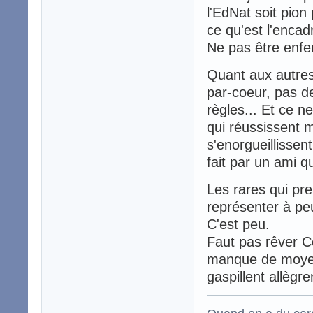
l'EdNat soit pion
ce qu'est l'encad
Ne pas être enfe
Quant aux autres
par-coeur, pas de
règles... Et ce n
qui réussissent m
s'enorgueillissen
fait par un ami q
Les rares qui pr
représenter à pe
C'est peu.
Faut pas rêver Ce
manque de moyen
gaspillent allègr