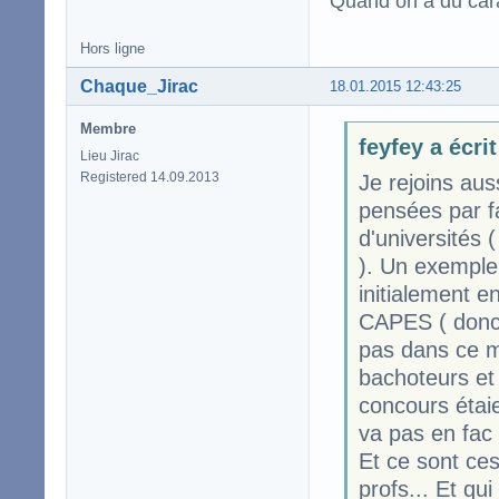
Quand on a du carac
Hors ligne
Chaque_Jirac
18.01.2015 12:43:25
Membre
feyfey a écrit
Lieu Jirac
Registered 14.09.2013
Je rejoins aus
pensées par f
d'universités 
). Un exemple 
initialement e
CAPES ( donc 
pas dans ce m
bachoteurs et 
concours étaie
va pas en fac 
Et ce sont ce
profs... Et qu