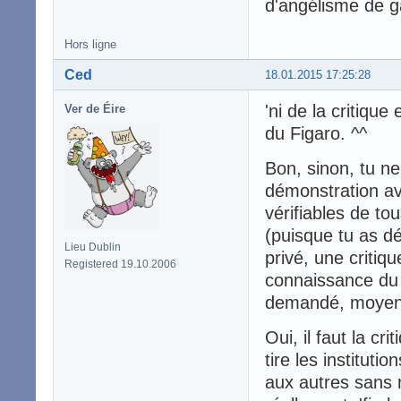
d'angélisme de ga
Hors ligne
Ced
18.01.2015 17:25:28
'ni de la critique
Ver de Éire
du Figaro. ^^
Bon, sinon, tu ne
démonstration ave
vérifiables de to
(puisque tu as dé
Lieu Dublin
privé, une critiq
Registered 19.10.2006
connaissance du 
demandé, moyens
Oui, il faut la c
tire les institutio
aux autres sans 