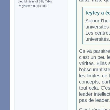
Lieu Ministry of Silly Talks
Registered 06.03.2008
feyfey a éc
Aujourd'hui
université
Les centre
universités.
Ca va paraitre
c'est un peu l
vérités. Elles
l'obscurantis
les limites de
concepts, parf
tout cela. C'e
leader intelle
pas de leader.
C'est régulier