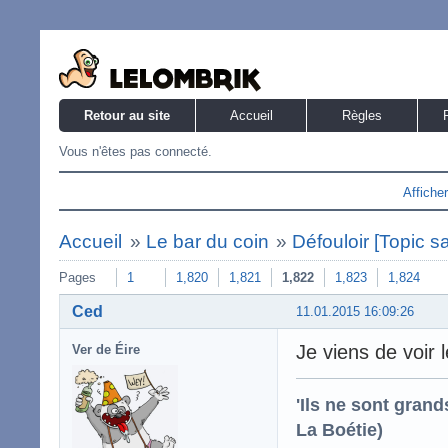
Retour au site
Accueil
Règles
Vous n'êtes pas connecté.
Affiche
Accueil
»
Le bar du coin
»
Défouloir [Topic s
Pages
1
1,820
1,821
1,822
1,823
1,824
Ced
11.01.2015 16:09:26
Je viens de voir 
Ver de Éire
'Ils ne sont gran
La Boétie)