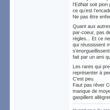
l'EdNat soit pion
ce qu'est l'encad
Ne pas être enfe
Quant aux autres
par-coeur, pas de
règles... Et ce n
qui réussissent m
s'enorgueillissen
fait par un ami q
Les rares qui pr
représenter à pe
C'est peu.
Faut pas rêver Ce
manque de moyen
gaspillent allègr