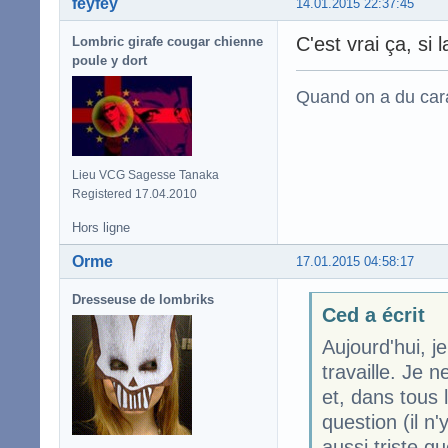
feyfey
14.01.2015 22:37:45
C'est vrai ça, si 
Lombric girafe cougar chienne
poule y dort
Quand on a du carac
Lieu VCG Sagesse Tanaka
Registered 17.04.2010
Hors ligne
Orme
17.01.2015 04:58:17
Dresseuse de lombriks
Ced a écrit
Aujourd'hui, je
travaille. Je n
et, dans tous 
question (il n'
aussi triste qu