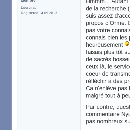
Hmmm... Autant j'
Membre
de la recherche (
Lieu Jirac
Registered 14.09.2013
suis assez d'acco
propos d'Orme. Bo
pas votre connais
connais bien les 
heureusement
faisais plus tôt s
de sacrés bosseu
ceux-là, le servic
coeur de transmet
réfléchir à des p
Ca n'enlève pas l
malgré tout à pe
Par contre, ques
commentaire Nyuk
pas nombreux su