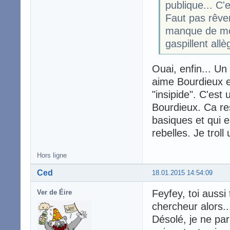
publique... C'
Faut pas rêver
manque de moy
gaspillent all
Ouai, enfin... U
aime Bourdieux et
"insipide". C'est
Bourdieux. Ca re
basiques et qui e
rebelles. Je troll
Hors ligne
Ced
18.01.2015 14:54:09
Feyfey, toi aussi
Ver de Éire
chercheur alors..
Désolé, je ne pa