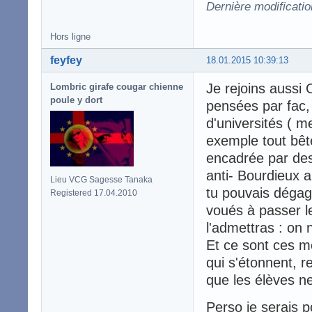
Dernière modificati
Hors ligne
feyfey
18.01.2015 10:39:13
Je rejoins aussi 
Lombric girafe cougar chienne
poule y dort
pensées par fac,
d'universités ( m
exemple tout bête
encadrée par des
anti- Bourdieux a
Lieu VCG Sagesse Tanaka
tu pouvais dégage
Registered 17.04.2010
voués à passer l
l'admettras : on 
Et ce sont ces m
qui s'étonnent, r
que les élèves ne
Perso je serais 