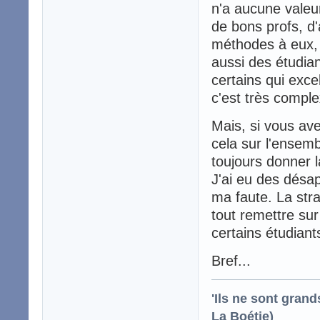
n'a aucune valeur
de bons profs, d'
méthodes à eux, d
aussi des étudian
certains qui exce
c'est très compl
Mais, si vous av
cela sur l'ensemb
toujours donner la
J'ai eu des désa
ma faute. La stra
tout remettre su
certains étudiant
Bref...
'Ils ne sont gran
La Boétie)