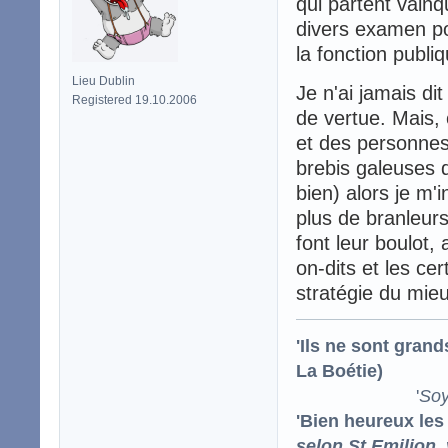
qui partent vain
divers examen po
la fonction publi
Lieu Dublin
Je n'ai jamais di
Registered 19.10.2006
de vertue. Mais,
et des personnes 
brebis galeuses q
bien) alors je m'i
plus de branleur
font leur boulot, 
on-dits et les ce
stratégie du mieu
'Ils ne sont gran
La Boétie)
'
Soy
'Bien heureux les
selon St Emilion,