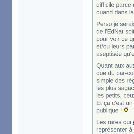
difficile parc
quand dans la 
Perso je sera
de l'EdNat soi
pour voir ce q
et/ou leurs p
aseptisée qu'e
Quant aux autr
que du par-coe
simple des règ
les plus sagac
les petits, ceu
Et ça c'est un
publique !
Les rares qui 
représenter à