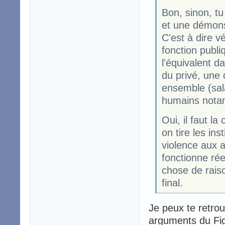
Bon, sinon, tu
et une démonst
C'est à dire v
fonction publi
l'équivalent da
du privé, une
ensemble (sal
humains notam
Oui, il faut l
on tire les ins
violence aux 
fonctionne rée
chose de raiso
final.
Je peux te retrou
arguments du Figar