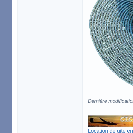
Dernière modificatio
Location de gite e