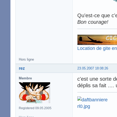
Qu'est-ce que c'
Bon courage!
Location de gite e
Hors ligne
rez
23.05.2007 18:08:26
c'est une sorte d
Membre
déplis sa fait ...
Registered 09.05.2005