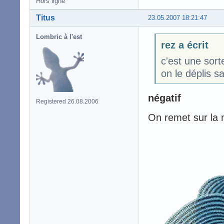
Hors ligne
Titus
23.05.2007 18:21:47
Lombric à l'est
rez a écrit
c'est une sort
on le déplis sa
négatif
Registered 26.08.2006
On remet sur la 