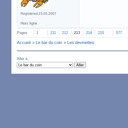
Registered 23.05.2007
Hors ligne
Pages
1
211
212
213
214
215
577
Accueil
»
Le bar du coin
»
Les devinettes
Aller à