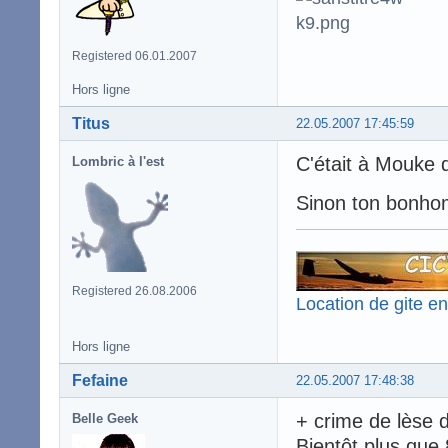
Registered 06.01.2007
Hors ligne
Titus
22.05.2007 17:45:59
C'était à Mouke d
Lombric à l'est
Sinon ton bonhom
Registered 26.08.2006
Location de gite e
Hors ligne
Fefaine
22.05.2007 17:48:38
+ crime de lèse 
Belle Geek
Bientôt plus que 8