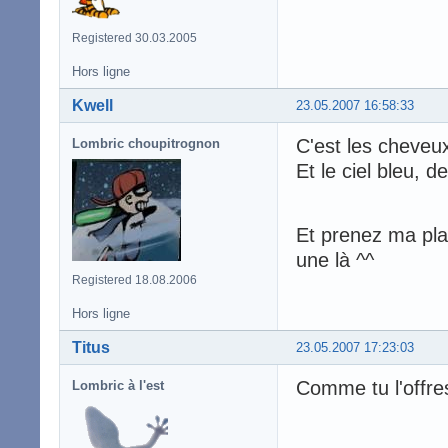
Registered 30.03.2005
Hors ligne
Kwell
23.05.2007 16:58:33
C'est les cheveux 
Lombric choupitrognon
Et le ciel bleu, de
Et prenez ma plac
une là ^^
Registered 18.08.2006
Hors ligne
Titus
23.05.2007 17:23:03
Comme tu l'offres
Lombric à l'est