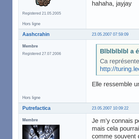
hahaha, jayjay
Registered 21.05.2005
Hors ligne
Aashcrahin
23.05.2007 07:59:09
Membre
Blblblblbl a é
Registered 27.07.2006
Ca représente 
http://turing
Elle ressemble u
Hors ligne
Putrefactica
23.05.2007 10:09:22
Je m'y connais p
Membre
mais cela pourrai
comme souvent d