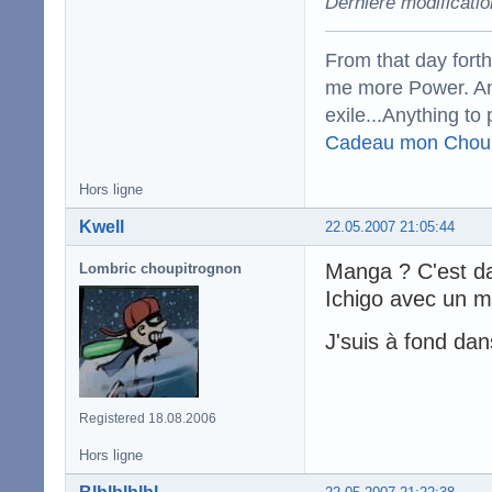
Dernière modificati
From that day fort
me more Power. And
exile...Anything to 
Cadeau mon Chou
Hors ligne
Kwell
22.05.2007 21:05:44
Manga ? C'est d
Lombric choupitrognon
Ichigo avec un m
J'suis à fond da
Registered 18.08.2006
Hors ligne