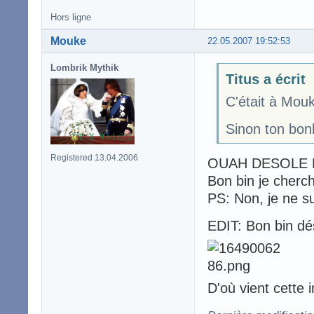
Hors ligne
Mouke
22.05.2007 19:52:53
Lombrik Mythik
Titus a écrit
C'était à Mouk
Sinon ton bon
Registered 13.04.2006
OUAH DESOLE P
Bon bin je cherch
PS: Non, je ne su
EDIT: Bon bin dés
D'où vient cette 