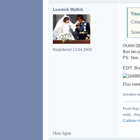
Lombrik Mythik
Titus
C'éta
Sino
OUAH DE
Registered 13.04.2006
Bon bin j
PS: Non, 
EDIT: Bon
D'où vien
Dernière m
From that 
exile...Any
Cadeau m
Hors ligne