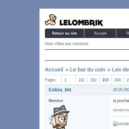
Retour au site
Accueil
R
Vous n'êtes pas connecté.
Accueil
»
Le bar du coin
»
Les de
Pages
1
211
212
213
214
2
Cobra_btz
20.05.20
Membre
la procha
Dernière mo