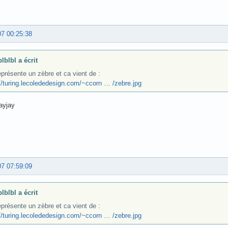
07 00:25:38
lblbl a écrit
présente un zèbre et ca vient de :
://turing.lecolededesign.com/~ccorn … /zebre.jpg
ayjay
07 07:59:09
lblbl a écrit
présente un zèbre et ca vient de :
://turing.lecolededesign.com/~ccorn … /zebre.jpg