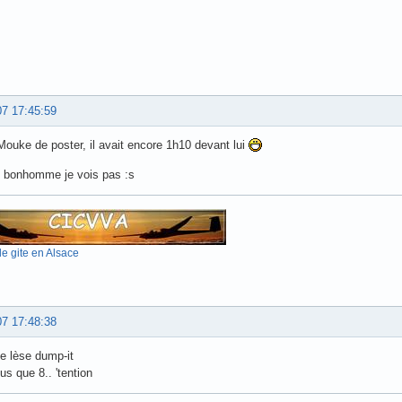
07 17:45:59
 Mouke de poster, il avait encore 1h10 devant lui
n bonhomme je vois pas :s
e gite en Alsace
07 17:48:38
e lèse dump-it
us que 8.. 'tention