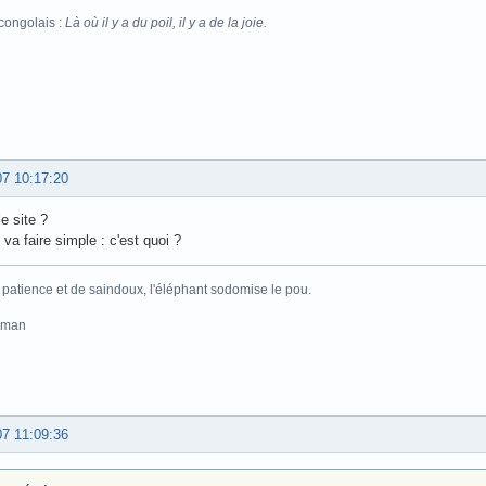
congolais :
Là où il y a du poil, il y a de la joie.
07 10:17:20
le site ?
 va faire simple : c'est quoi ?
 patience et de saindoux, l'éléphant sodomise le pou.
pman
07 11:09:36