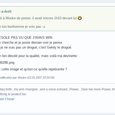
 a écrit
it à Mouke de poster, il avait encore 1h10 devant lui
n ton bonhomme je vois pas :s
SOLE PAS VU QUE J'AVAIS WIN.
e cherche et je poste demain soir je pense.
je ne suis pas un drogué, c'est Gekily le drogué.
 bin désolé pour la qualité, mais voilà ma devinette:
t cette image et qu'est-ce qu'elle représente ?
odification par Mouke (22.05.2007 20:55:59)
day forth...my arm changed...and a voice echoed...Power... Give me more Power. And
thing to protect her.
on Chouk'