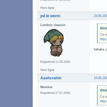
Hors ligne
pd le worm
23.05.20
Lombric chauvin
Blblb
Ca re
http
hahaha, j
Registered 21.05.2005
Hors ligne
Aashcrahin
23.05.20
Membre
Blblb
Registered 27.07.2006
Ca re
http