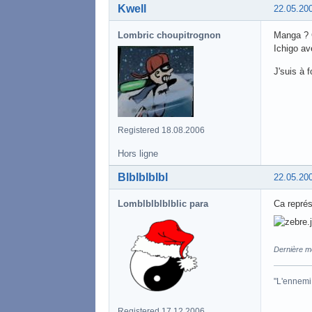
Kwell
22.05.20
Lombric choupitrognon
Manga ? 
Ichigo av
J'suis à 
Registered 18.08.2006
Hors ligne
Blblblblbl
22.05.20
Lomblblblblblic para
Ca représ
Dernière mo
"L'ennemi 
Registered 17.12.2006