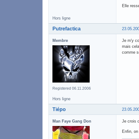
Elle ress
Hors ligne
Putrefactica
23.05.20
Membre
Je m'y co
mais cela
comme so
Registered 06.11.2006
Hors ligne
Tiépo
23.05.20
Man Faye Gang Don
Je crois 
Enfin, on