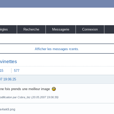
ègles
Recherche
Messagerie
Connexion
Afficher les messages rcents.
vinettes
15
577
07 19:06:25
ine fois prends une meilleur image
dification par Cobra_btz (20.05.2007 19:06:39)