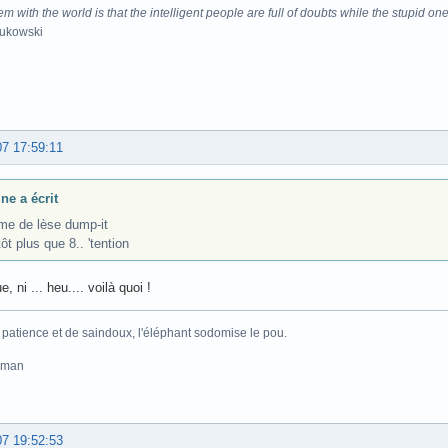
m with the world is that the intelligent people are full of doubts while the stupid one
Bukowski
07 17:59:11
ne a écrit
ime de lèse dump-it
ôt plus que 8.. 'tention
e, ni ... heu.... voilà quoi !
 patience et de saindoux, l'éléphant sodomise le pou.
pman
07 19:52:53