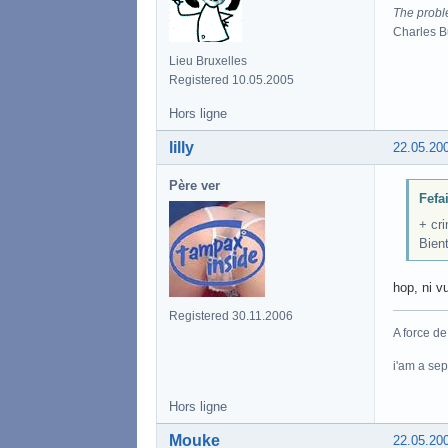
The proble
Charles 
Lieu Bruxelles
Registered 10.05.2005
Hors ligne
lilly
22.05.20
Père ver
Fefai
+ cr
Bient
hop, ni vu
Registered 30.11.2006
A force de
i'am a se
Hors ligne
Mouke
22.05.20