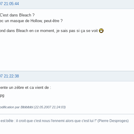
07 21:05:44
C'est dans Bleach ?
ec un masque de Hollow, peut-être ?
fond dans Bleach en ce moment, je sais pas si ça se voit
07 21:22:38
ente un zèbre et ca vient de :
dification par Blblblblbl (22.05.2007 21:24:03)
est bête : il croit que c'est nous l'ennemi alors que c'est lui !" (Pierre Desproges)