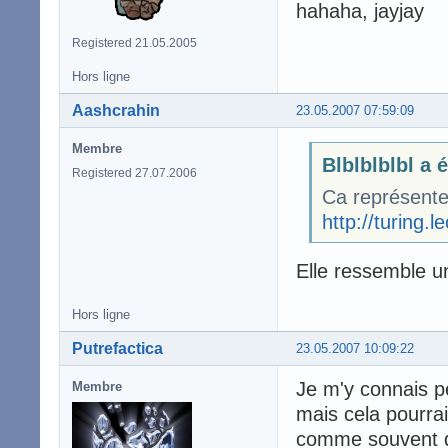
hahaha, jayjay
Registered 21.05.2005
Hors ligne
Aashcrahin
23.05.2007 07:59:09
Membre
Blblblblbl a é
Registered 27.07.2006
Ca représente 
http://turing
Elle ressemble u
Hors ligne
Putrefactica
23.05.2007 10:09:22
Je m'y connais p
Membre
mais cela pourrai
comme souvent d