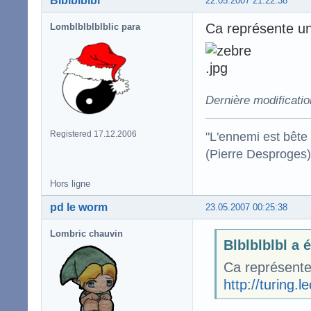
Blblblblbl
22.05.2007 21:22:38
Ca représente un
Lomblblblblblic para
Dernière modificatio
"L'ennemi est bête :
Registered 17.12.2006
(Pierre Desproges)
Hors ligne
pd le worm
23.05.2007 00:25:38
Lombric chauvin
Blblblblbl a é
Ca représente 
http://turing