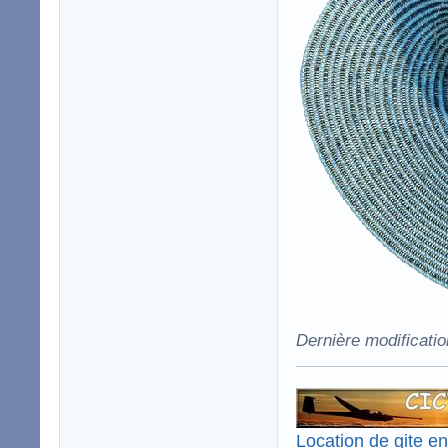
Dernière modificatio
Location de gite e