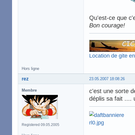
Qu'est-ce que c'
Bon courage!
Location de gite e
Hors ligne
rez
23.05.2007 18:08:26
c'est une sorte d
Membre
déplis sa fait ...
Registered 09.05.2005