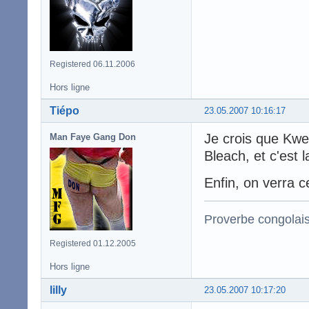
Registered 06.11.2006
Hors ligne
Tiépo
23.05.2007 10:16:17
Je crois que Kwe
Man Faye Gang Don
Bleach, et c'est 
Enfin, on verra 
Proverbe congolai
Registered 01.12.2005
Hors ligne
lilly
23.05.2007 10:17:20