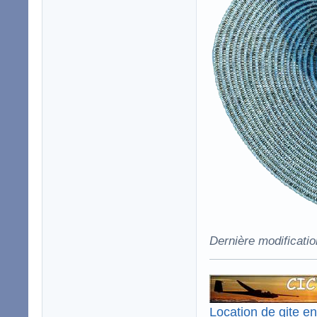
Dernière modificatio
Location de gite e