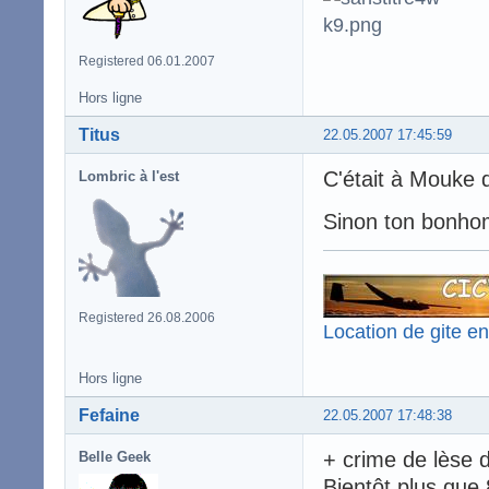
Registered 06.01.2007
Hors ligne
Titus
22.05.2007 17:45:59
C'était à Mouke d
Lombric à l'est
Sinon ton bonhom
Registered 26.08.2006
Location de gite e
Hors ligne
Fefaine
22.05.2007 17:48:38
+ crime de lèse 
Belle Geek
Bientôt plus que 8