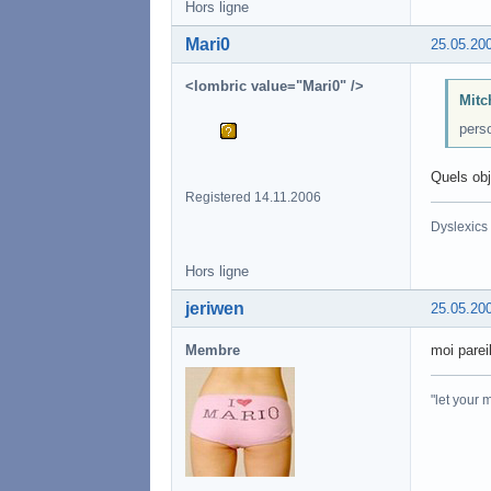
Hors ligne
Mari0
25.05.20
<lombric value="Mari0" />
Mitc
perso
Quels ob
Registered 14.11.2006
Dyslexics
Hors ligne
jeriwen
25.05.20
Membre
moi parei
"let your 