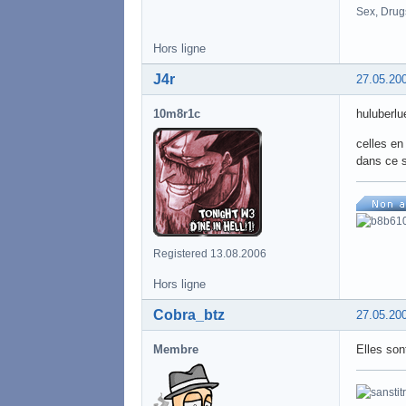
Sex, Drug
Hors ligne
J4r
27.05.20
10m8r1c
huluberlu
celles en
dans ce s
Registered 13.08.2006
Hors ligne
Cobra_btz
27.05.20
Membre
Elles son