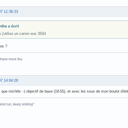
07 11:38:33
hthe a écrit
 j'utilise un canon eos 350d
jos ?
 have more fnu
07 14:04:28
l que michtle :-) objectif de base (18-55), et avec les sous de mon boulot d'été
mind run, keep smiling"