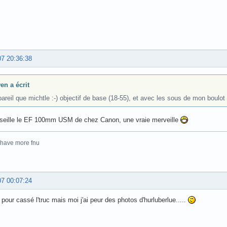
07 20:36:38
en a écrit
areil que michtle :-) objectif de base (18-55), et avec les sous de mon boulot d
nseille le EF 100mm USM de chez Canon, une vraie merveille
 have more fnu
07 00:07:24
 pour cassé l'truc mais moi j'ai peur des photos d'hurluberlue.....