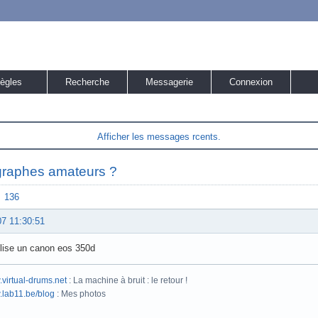
ègles
Recherche
Messagerie
Connexion
Afficher les messages rcents.
raphes amateurs ?
136
07 11:30:51
tilise un canon eos 350d
.virtual-drums.net
: La machine à bruit : le retour !
.lab11.be/blog
: Mes photos