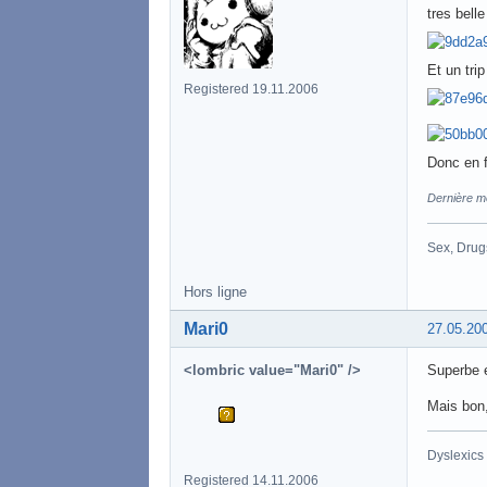
tres bell
Et un tri
Registered 19.11.2006
Donc en f
Dernière mo
Sex, Drug
Hors ligne
Mari0
27.05.20
<lombric value="Mari0" />
Superbe e
Mais bon,
Dyslexics
Registered 14.11.2006