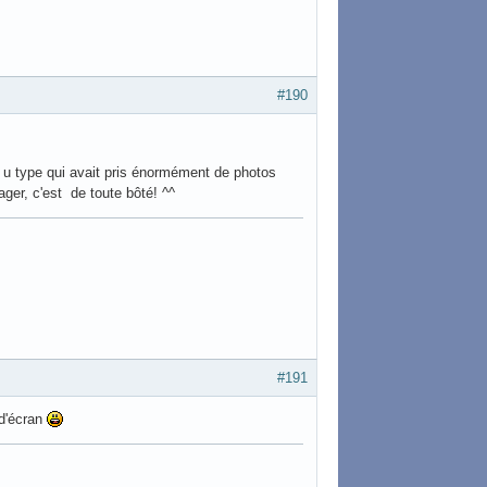
#190
t u type qui avait pris énormément de photos
ager, c'est de toute bôté! ^^
#191
 d'écran