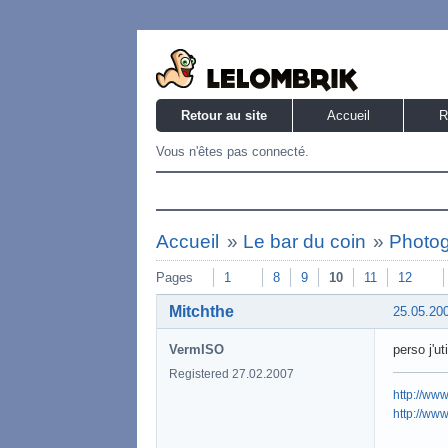
Retour au site
Accueil
R
Vous n'êtes pas connecté.
Accueil
»
Le bar du coin
»
Photog
Pages
1
8
9
10
11
12
Mitchthe
25.05.20
VermISO
perso j'u
Registered 27.02.2007
http://www
http://www