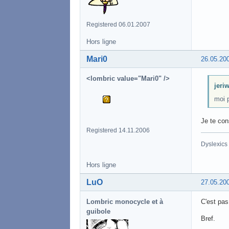
Registered 06.01.2007
Hors ligne
Mari0
26.05.20
<lombric value="Mari0" />
jeriw
moi p
Je te co
Registered 14.11.2006
Dyslexics
Hors ligne
LuO
27.05.20
Lombric monocycle et à
C'est pas
guibole
Bref.