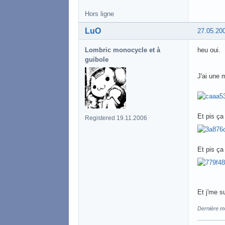
Hors ligne
LuO
27.05.20
Lombric monocycle et à
heu oui.
guibole
J'ai une
Et pis ça
Registered 19.11.2006
Et pis ça
Et j'me su
Dernière mo