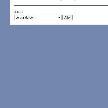
Aller à