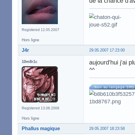
de la chance d'avo
Registered 12.05.2007
Hors ligne
J4r
29.05.2007 17:23:00
aujourd'hui j'ai 
10m8r1c
^^
Registered 13.08.2006
Hors ligne
Phallus magique
29.05.2007 18:23:58