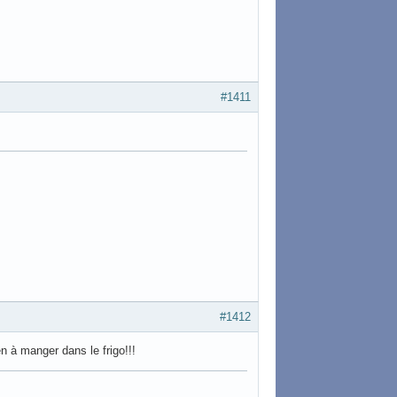
#1411
#1412
en à manger dans le frigo!!!