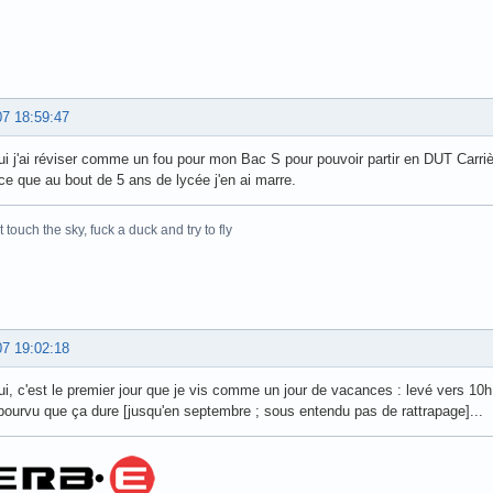
07 18:59:47
ui j'ai réviser comme un fou pour mon Bac S pour pouvoir partir en DUT Carrièr
ce que au bout de 5 ans de lycée j'en ai marre.
t touch the sky, fuck a duck and try to fly
07 19:02:18
ui, c'est le premier jour que je vis comme un jour de vacances : levé vers 10h,
 pourvu que ça dure [jusqu'en septembre ; sous entendu pas de rattrapage]...