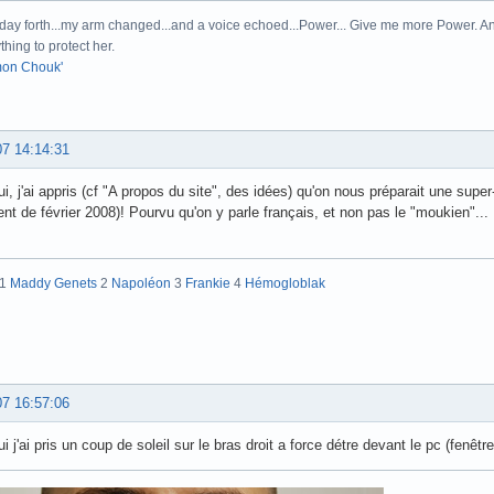
day forth...my arm changed...and a voice echoed...Power... Give me more Power. And
thing to protect her.
on Chouk'
07 14:14:31
ui, j'ai appris (cf "A propos du site", des idées) qu'on nous préparait une sup
rlent de février 2008)! Pourvu qu'on y parle français, et non pas le "moukien"...
:1
Maddy Genets
2
Napoléon
3
Frankie
4
Hémogloblak
07 16:57:06
i j'ai pris un coup de soleil sur le bras droit a force détre devant le pc (fenêt