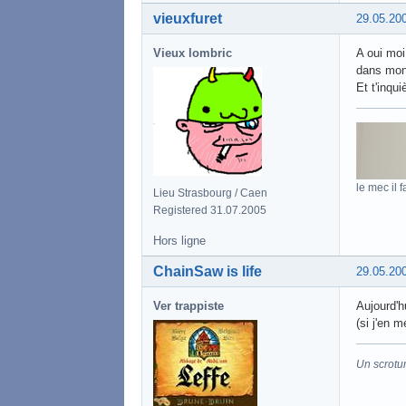
vieuxfuret
29.05.20
Vieux lombric
A oui moi
dans mon
Et t'inqu
le mec il f
Lieu Strasbourg / Caen
Registered 31.07.2005
Hors ligne
ChainSaw is life
29.05.20
Ver trappiste
Aujourd'h
(si j'en m
Un scrotu