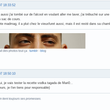
07 18:33:52
 aussi j'ai tombé sur de l'alcool en voulant aller me laver, j'ai trébuché sur 
 sac de cours.
iète madmag, il a plut chez le vieuxfuret aussi, mais il est resté dans sa cha
ait des photos tout ça :
tumbl
r -
blo
g
07 18:50:10
ui, je vais tester la recette vodka tagada de Mari0...
eurs, je t'en tiens pour responsable)
m tient toujours ses promesses.