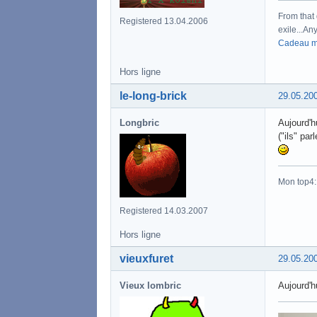
From that 
Registered 13.04.2006
exile...Any
Cadeau m
Hors ligne
le-long-brick
29.05.20
Longbric
Aujourd'h
("ils" pa
Mon top4
Registered 14.03.2007
Hors ligne
vieuxfuret
29.05.20
Vieux lombric
Aujourd'hu