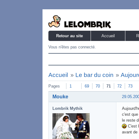
Retour au site
Accueil
R
Vous n'êtes pas connecté.
Accueil
»
Le bar du coin
»
Aujourd
Pages
1
69
70
71
72
73
Mouke
29.05.20
Lombrik Mythik
Aujourd'h
c'est que
le reste 
C'est 
avant de 