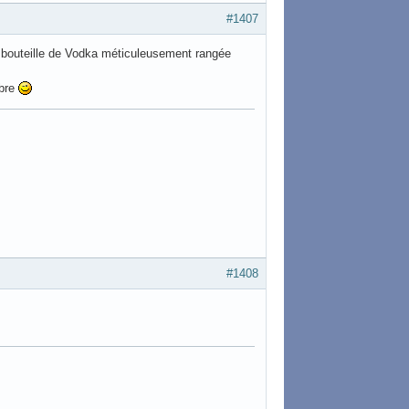
#1407
une bouteille de Vodka méticuleusement rangée
mbre
#1408