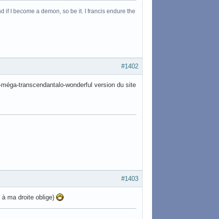
 if I become a demon, so be it. I francis endure the
#1402
er-méga-transcendantalo-wonderful version du site
#1403
re à ma droite oblige)