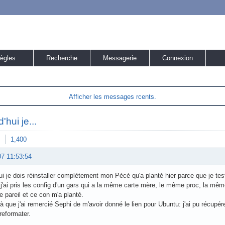
ègles
Recherche
Messagerie
Connexion
Afficher les messages rcents.
'hui je...
1,400
07 11:53:54
ui je dois réinstaller complètement mon Pécé qu'a planté hier parce que je tes
 j'ai pris les config d'un gars qui a la même carte mère, le même proc, la mê
de pareil et ce con m'a planté.
là que j'ai remercié Sephi de m'avoir donné le lien pour Ubuntu: j'ai pu récu
reformater.