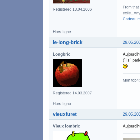
From that 
Registered 13.04.2006
exile...Any
Cadeau m
Hors ligne
le-long-brick
29.05.20
Longbric
Aujourd'h
("ils" pa
Mon top4
Registered 14.03.2007
Hors ligne
vieuxfuret
29.05.20
Vieux lombric
Aujourd'hu