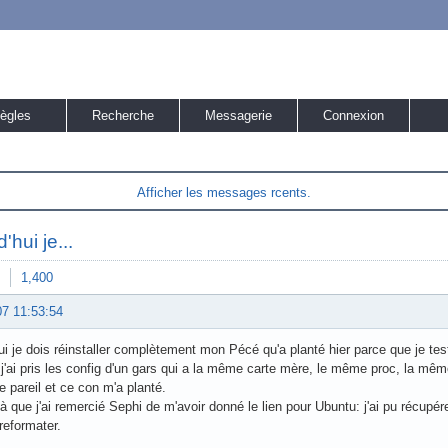
ègles
Recherche
Messagerie
Connexion
Afficher les messages rcents.
'hui je...
1,400
07 11:53:54
ui je dois réinstaller complètement mon Pécé qu'a planté hier parce que je tes
 j'ai pris les config d'un gars qui a la même carte mère, le même proc, la mê
de pareil et ce con m'a planté.
là que j'ai remercié Sephi de m'avoir donné le lien pour Ubuntu: j'ai pu récu
reformater.