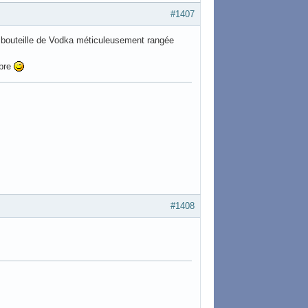
#1407
une bouteille de Vodka méticuleusement rangée
mbre
#1408