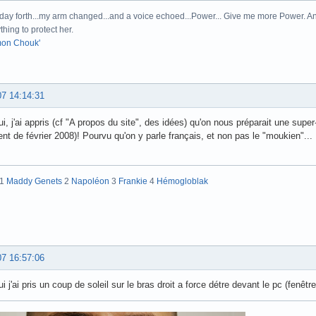
day forth...my arm changed...and a voice echoed...Power... Give me more Power. And
thing to protect her.
on Chouk'
07 14:14:31
ui, j'ai appris (cf "A propos du site", des idées) qu'on nous préparait une sup
rlent de février 2008)! Pourvu qu'on y parle français, et non pas le "moukien"...
:1
Maddy Genets
2
Napoléon
3
Frankie
4
Hémogloblak
07 16:57:06
i j'ai pris un coup de soleil sur le bras droit a force détre devant le pc (fenêt