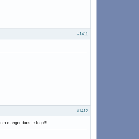
#1411
#1412
en à manger dans le frigo!!!