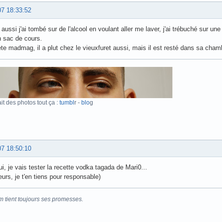
07 18:33:52
 aussi j'ai tombé sur de l'alcool en voulant aller me laver, j'ai trébuché sur 
 sac de cours.
iète madmag, il a plut chez le vieuxfuret aussi, mais il est resté dans sa cha
ait des photos tout ça :
tumbl
r -
blo
g
07 18:50:10
ui, je vais tester la recette vodka tagada de Mari0...
eurs, je t'en tiens pour responsable)
m tient toujours ses promesses.