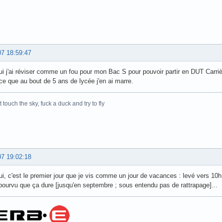
07 18:59:47
ui j'ai réviser comme un fou pour mon Bac S pour pouvoir partir en DUT Carrièr
ce que au bout de 5 ans de lycée j'en ai marre.
t touch the sky, fuck a duck and try to fly
07 19:02:18
ui, c'est le premier jour que je vis comme un jour de vacances : levé vers 10h,
 pourvu que ça dure [jusqu'en septembre ; sous entendu pas de rattrapage]...