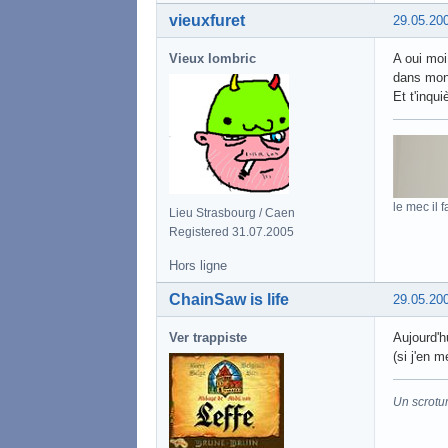
vieuxfuret
29.05.20
Vieux lombric
A oui moi
dans mon
Et t'inqu
le mec il f
Lieu Strasbourg / Caen
Registered 31.07.2005
Hors ligne
ChainSaw is life
29.05.20
Ver trappiste
Aujourd'h
(si j'en m
Un scrotu