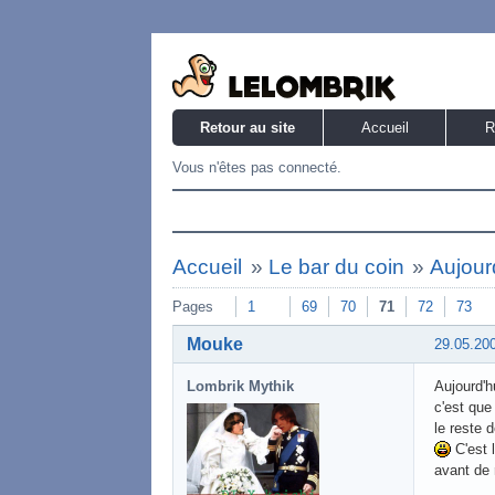
Retour au site
Accueil
R
Vous n'êtes pas connecté.
Accueil
»
Le bar du coin
»
Aujourd
Pages
1
69
70
71
72
73
Mouke
29.05.20
Lombrik Mythik
Aujourd'h
c'est que
le reste 
C'est 
avant de 