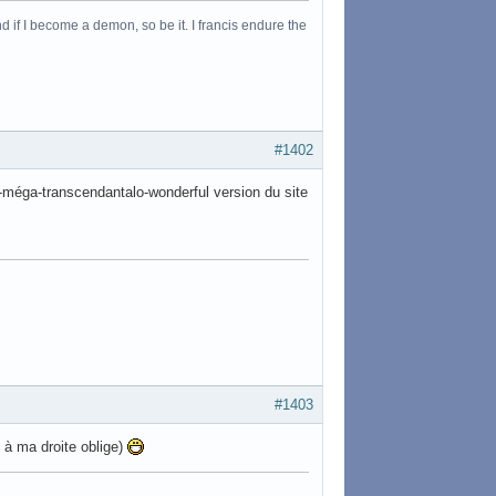
 if I become a demon, so be it. I francis endure the
#1402
er-méga-transcendantalo-wonderful version du site
#1403
re à ma droite oblige)