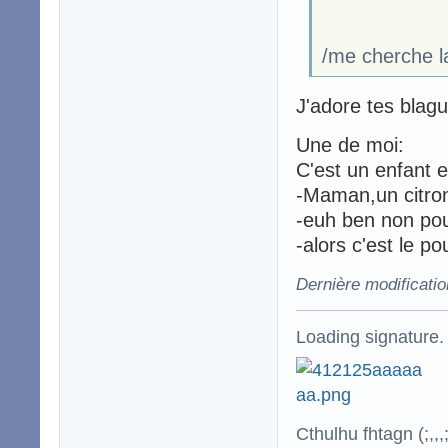
/me cherche la
J'adore tes blag
Une de moi:
C'est un enfant e
-Maman,un citron
-euh ben non po
-alors c'est le po
Dernière modificatio
Loading signature.
Cthulhu fhtagn (;,,,;