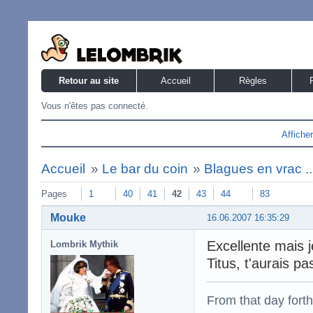
Retour au site
Accueil
Règles
Vous n'êtes pas connecté.
Affiche
Accueil
»
Le bar du coin
»
Blagues en vrac ..
Pages
1
40
41
42
43
44
83
Mouke
16.06.2007 16:35:29
Excellente mais j
Lombrik Mythik
Titus, t'aurais p
From that day fort