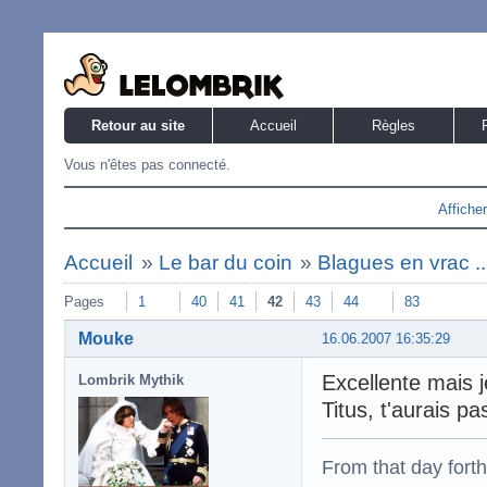
Retour au site
Accueil
Règles
Vous n'êtes pas connecté.
Affiche
Accueil
»
Le bar du coin
»
Blagues en vrac ..
Pages
1
40
41
42
43
44
83
Mouke
16.06.2007 16:35:29
Excellente mais j
Lombrik Mythik
Titus, t'aurais p
From that day fort