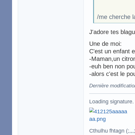
/me cherche la
J'adore tes blag
Une de moi:
C'est un enfant e
-Maman,un citron
-euh ben non po
-alors c'est le po
Dernière modificatio
Loading signature.
Cthulhu fhtagn (;,,,;