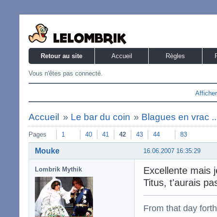
Retour au site
Accueil
Règles
Vous n'êtes pas connecté.
Affiche
Accueil
»
Le bar du coin
»
Blagues en vrac ..
Pages
1
40
41
42
43
44
83
Mouke
16.06.2007 16:35:29
Excellente mais j
Lombrik Mythik
Titus, t'aurais p
From that day fort