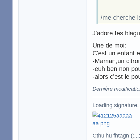
/me cherche la
J'adore tes blag
Une de moi:
C'est un enfant e
-Maman,un citron
-euh ben non po
-alors c'est le po
Dernière modificatio
Loading signature.
Cthulhu fhtagn (;,,,;