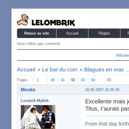
Retour au site
Accueil
Règles
Vous n'êtes pas connecté.
Affiche
Accueil
»
Le bar du coin
»
Blagues en vrac ..
Pages
1
40
41
42
43
44
83
Mouke
16.06.2007 16:35:29
Excellente mais j
Lombrik Mythik
Titus, t'aurais p
From that day fort