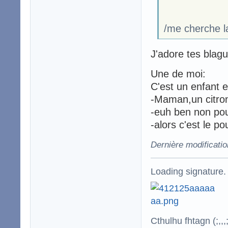
/me cherche la
J'adore tes blag
Une de moi:
C'est un enfant e
-Maman,un citron
-euh ben non po
-alors c'est le po
Dernière modificatio
Loading signature.
Cthulhu fhtagn (;,,,;