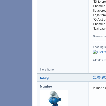
"Et je pr
L'homme c
Ils appr
Là,la fem
"Qu'est c
L'homme l
"L'airbag 
Dernière mo
Loading s
Cthulhu fht
Hors ligne
saag
26.06.20
Membre
le mari : 