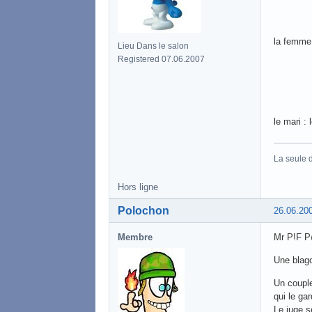
la femme :
Lieu Dans le salon
Registered 07.06.2007
le mari :
La seule d
Hors ligne
Polochon
26.06.20
Membre
Mr P!F P@
Une blag
Un couple
qui le gar
Le juge s