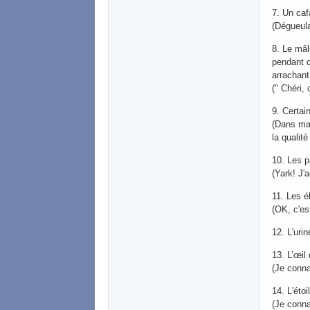
7. Un caf
(Dégueul
8. Le mâl
pendant q
arrachant
(" Chéri, 
9. Certain
(Dans ma 
la qualit
10. Les p
(Yark! J'
11. Les é
(OK, c'e
12. L'urin
13. L’œil
(Je conn
14. L'éto
(Je conn