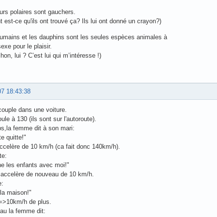
urs polaires sont gauchers.
est-ce qu'ils ont trouvé ça? Ils lui ont donné un crayon?)
umains et les dauphins sont les seules espèces animales à
exe pour le plaisir.
hon, lui ? C’est lui qui m’intéresse !)
07 18:43:38
couple dans une voiture.
ule à 130 (ils sont sur l'autoroute).
s,la femme dit à son mari:
te quitte!"
ccelère de 10 km/h (ca fait donc 140km/h).
te:
e les enfants avec moi!"
accelère de nouveau de 10 km/h.
e:
 la maison!"
>10km/h de plus.
au la femme dit: