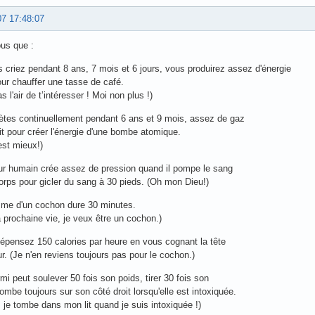
07 17:48:07
us que :
s criez pendant 8 ans, 7 mois et 6 jours, vous produirez assez d'énergie
ur chauffer une tasse de café.
s l'air de t’intéresser ! Moi non plus !)
pètes continuellement pendant 6 ans et 9 mois, assez de gaz
it pour créer l'énergie d'une bombe atomique.
'est mieux!)
ur humain crée assez de pression quand il pompe le sang
orps pour gicler du sang à 30 pieds. (Oh mon Dieu!)
sme d'un cochon dure 30 minutes.
prochaine vie, je veux être un cochon.)
épensez 150 calories par heure en vous cognant la tête
r. (Je n'en reviens toujours pas pour le cochon.)
rmi peut soulever 50 fois son poids, tirer 30 fois son
tombe toujours sur son côté droit lorsqu'elle est intoxiquée.
 je tombe dans mon lit quand je suis intoxiquée !)