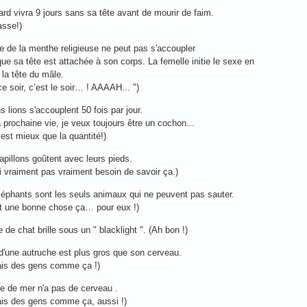
ard vivra 9 jours sans sa tête avant de mourir de faim.
asse!)
e de la menthe religieuse ne peut pas s'accoupler
ue sa tête est attachée à son corps. La femelle initie le sexe en
 la tête du mâle.
ce soir, c’est le soir… ! AAAAH... ")
s lions s'accouplent 50 fois par jour.
prochaine vie, je veux toujours être un cochon...
é est mieux que la quantité!)
apillons goûtent avec leurs pieds.
ai vraiment pas vraiment besoin de savoir ça.)
léphants sont les seuls animaux qui ne peuvent pas sauter.
st une bonne chose ça… pour eux !)
e de chat brille sous un " blacklight ". (Ah bon !)
 d'une autruche est plus gros que son cerveau.
ais des gens comme ça !)
ile de mer n'a pas de cerveau .
ais des gens comme ça, aussi !)