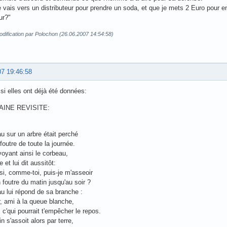
 vais vers un distributeur pour prendre un soda, et que je mets 2 Euro pour en
ur?"
dification par Polochon (26.06.2007 14:54:58)
07 19:46:58
 si elles ont déjà été données:
AINE REVISITE:
u sur un arbre était perché
foutre de toute la journée.
voyant ainsi le corbeau,
e et lui dit aussitôt:
si, comme-toi, puis-je m'asseoir
n foutre du matin jusqu'au soir ?
u lui répond de sa branche :
r, ami à la queue blanche,
s c'qui pourrait t'empêcher le repos.
n s'assoit alors par terre,