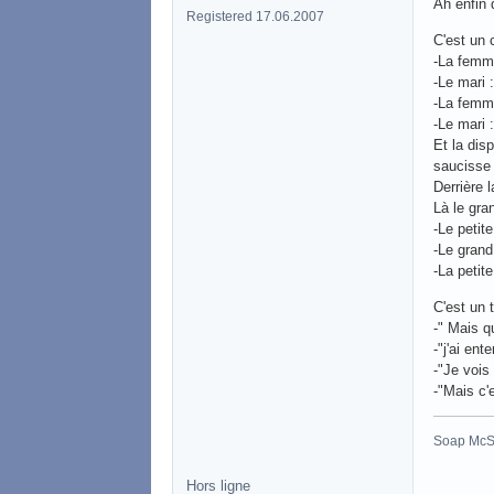
Ah enfin 
Registered 17.06.2007
C'est un 
-La femme
-Le mari :
-La femme
-Le mari 
Et la dis
saucisse 
Derrière l
Là le gra
-Le petite
-Le grand
-La petite
C'est un 
-" Mais qu
-"j'ai en
-"Je vois
-"Mais c'e
Soap McSa
Hors ligne