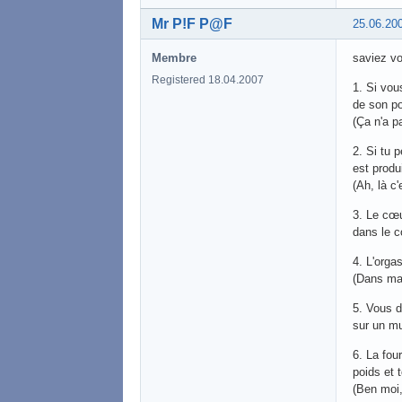
Mr P!F P@F
25.06.20
Membre
saviez vo
Registered 18.04.2007
1. Si vou
de son po
(Ça n'a pa
2. Si tu 
est produ
(Ah, là c
3. Le cœ
dans le c
4. L'orga
(Dans ma 
5. Vous d
sur un mu
6. La fou
poids et 
(Ben moi,