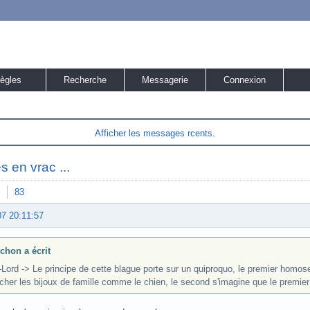
ègles
Recherche
Messagerie
Connexion
Afficher les messages rcents.
s en vrac ...
83
07 20:11:57
chon a écrit
Lord -> Le principe de cette blague porte sur un quiproquo, le premier homosex
cher les bijoux de famille comme le chien, le second s'imagine que le premier a