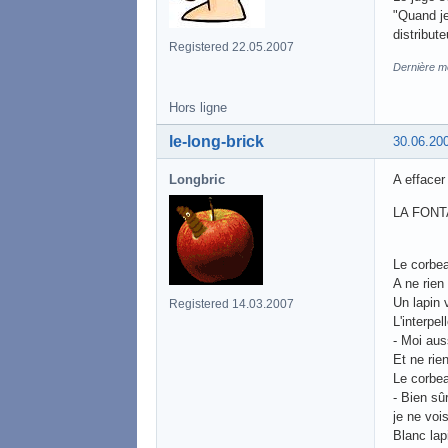
"Quand je
distribute
Registered 22.05.2007
Dernière mo
Hors ligne
le-long-brick
30.06.20
Longbric
A effacer
LA FONT
Le corbea
A ne rien 
Un lapin 
Registered 14.03.2007
L'interpell
- Moi aus
Et ne rie
Le corbea
- Bien sû
je ne voi
Blanc lapi