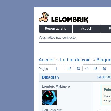
Retour au site
Accueil
R
Vous n'êtes pas connecté.
Accueil
»
Le bar du coin
»
Blague
Pages
1
42
43
44
45
46
Dikadrah
24.06.20
Lombric Makinero
Polo
Dark-
se lé
Lieu Bordeaux