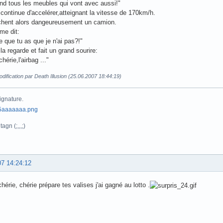
end tous les meubles qui vont avec aussi!"
ontinue d'accelérer,atteignant la vitesse de 170km/h.
ochent alors dangeureusement un camion.
me dit:
e que tu as que je n'ai pas?!"
a regarde et fait un grand sourire:
chérie,l'airbag ..."
dification par Death Illusion (25.06.2007 18:44:19)
ignature.
agn (;,,,;)
07 14:24:12
chérie, chérie prépare tes valises j'ai gagné au lotto .