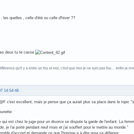
 les quelles , celle d'été ou celle d'hiver ??
 les deux tu te casse
ifférence qu'il y a entre un fou et moi, c'est que moi je ne suis pas fou... enfin je cr
07 14:54:46
F c'est excellent, mais je pense que ça aurait plus sa place dans le topic "s
ounette:
 qui est chez le juge pour un divorce se dispute la garde de l'enfant. La femm
de, je l'ai porté pendant neuf mois et j'ai souffert pour le mettre au monde."
emble d'accord et demande ce que l'homme a à dire pour sa défense.