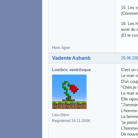
15. Les o
(Comment 
16. Les h
avoir du s
(Et le coc
Hors ligne
Vadente Ashanb
25.06.20
Lombric ventriloque
C'est un 
Le mari ro
D'un coup
"Chéri,je 
Le mari a
Elle rajou
"J'emmèn
L'homme 
Lieu Dijon
La femm
Registered 24.11.2006
"je prend
L'homme=
De nouve