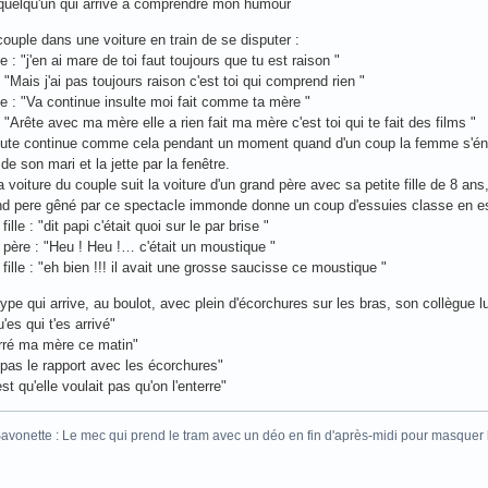
quelqu'un qui arrive à comprendre mon humour
couple dans une voiture en train de se disputer :
 : "j'en ai mare de toi faut toujours que tu est raison "
 "Mais j'ai pas toujours raison c'est toi qui comprend rien "
 : "Va continue insulte moi fait comme ta mère "
: "Arête avec ma mère elle a rien fait ma mère c'est toi qui te fait des films "
pute continue comme cela pendant un moment quand d'un coup la femme s'éne
de son mari et la jette par la fenêtre.
a voiture du couple suit la voiture d'un grand père avec sa petite fille de 8 ans
nd pere gêné par ce spectacle immonde donne un coup d'essuies classe en espér
 fille : "dit papi c'était quoi sur le par brise "
 père : "Heu ! Heu !… c'était un moustique "
 fille : "eh bien !!! il avait une grosse saucisse ce moustique "
type qui arrive, au boulot, avec plein d'écorchures sur les bras, son collègue 
'es qui t'es arrivé"
terré ma mère ce matin"
 pas le rapport avec les écorchures"
st qu'elle voulait pas qu'on l'enterre"
vonette : Le mec qui prend le tram avec un déo en fin d'après-midi pour masquer 