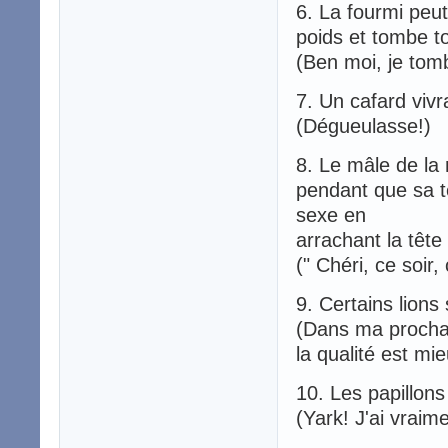
6. La fourmi peut
poids et tombe to
(Ben moi, je tomb
7. Un cafard vivr
(Dégueulasse!)
8. Le mâle de la
pendant que sa tê
sexe en
arrachant la tête
(" Chéri, ce soir,
9. Certains lions 
(Dans ma prochai
la qualité est mi
10. Les papillons
(Yark! J'ai vraim