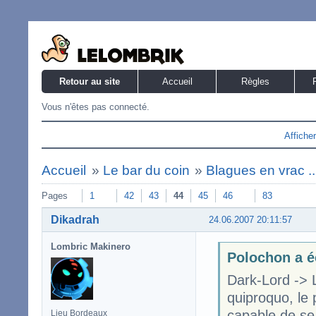
Retour au site
Accueil
Règles
Vous n'êtes pas connecté.
Affiche
Accueil
»
Le bar du coin
»
Blagues en vrac ..
Pages
1
42
43
44
45
46
83
Dikadrah
24.06.2007 20:11:57
Lombric Makinero
Polochon a é
Dark-Lord -> L
quiproquo, le 
capable de se 
Lieu Bordeaux