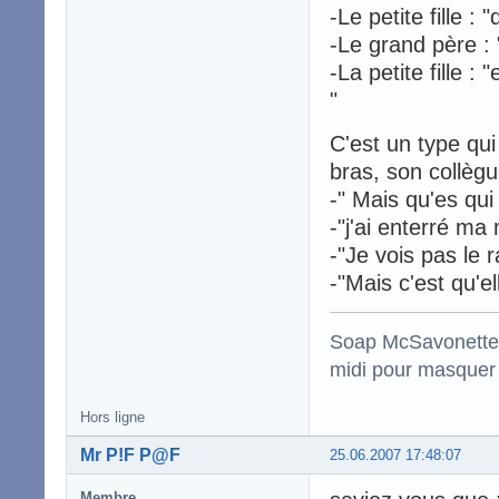
-Le petite fille : 
-Le grand père :
-La petite fille :
"
C'est un type qui
bras, son collèg
-" Mais qu'es qui 
-"j'ai enterré ma
-"Je vois pas le 
-"Mais c'est qu'el
Soap McSavonette :
midi pour masquer 
Hors ligne
Mr P!F P@F
25.06.2007 17:48:07
Membre