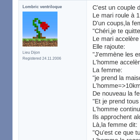
C'est un couple 
Lombric ventriloque
Le mari roule à 13
D'un coups,la fe
"Chéri,je te quitte
Le mari accelère
Elle rajoute:
Lieu Dijon
"J'emmène les en
Registered 24.11.2006
L'homme accelèr
La femme:
"je prend la mais
L'homme=>10km/
De nouveau la f
"Et je prend tous
L'homme continue
Ils approchent a
Là,la femme dit:
"Qu'est ce que tu