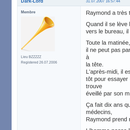
Dark-Lord
31.07.2007 16:57:44
Raymond a très t
Membre
Quand il se lève 
vers le bureau, il
Toute la matinée, 
il ne peut pas pa
à
Lieu BZZZZZ
Registered 26.07.2006
la tête.
L'après-midi, il es
tôt pour essayer 
trouve
éveillé par son ma
Ça fait dix ans q
médecins,
Raymond prend r