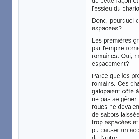
de cette façon et
l'essieu du chari
Donc, pourquoi ce
espacées?
Les premières gr
par l'empire rom
romaines. Oui, ma
espacement?
Parce que les pre
romains. Ces cha
galopaient côte 
ne pas se gêner. 
roues ne devaien
de sabots laissé
trop espacées et
pu causer un acc
de l'autre.