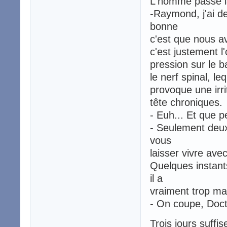
L'homme passe la
-Raymond, j'ai d
bonne
c'est que nous av
c'est justement l'
pression sur le b
le nerf spinal, le
provoque une irr
tête chroniques.
- Euh... Et que p
- Seulement deux
vous
laisser vivre ave
Quelques instant
il a
vraiment trop mal
- On coupe, Doct
Trois jours suff