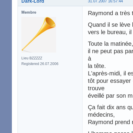
Dark-Lord
31.07.2007 16:57:44
Raymond a très t
Membre
Quand il se lève 
vers le bureau, il
Toute la matinée, 
il ne peut pas pa
à
Lieu BZZZZZ
Registered 26.07.2006
la tête.
L'après-midi, il es
tôt pour essayer 
trouve
éveillé par son ma
Ça fait dix ans q
médecins,
Raymond prend r