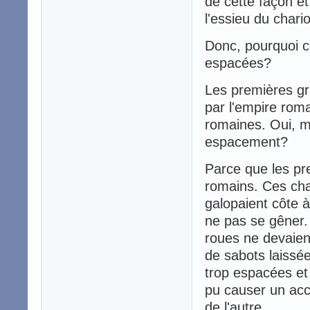
de cette façon et
l'essieu du chari
Donc, pourquoi ce
espacées?
Les premières gr
par l'empire rom
romaines. Oui, ma
espacement?
Parce que les pre
romains. Ces cha
galopaient côte 
ne pas se gêner. 
roues ne devaien
de sabots laissé
trop espacées et
pu causer un acc
de l'autre.