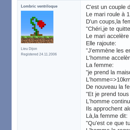
C'est un couple 
Lombric ventriloque
Le mari roule à 13
D'un coups,la fe
"Chéri,je te quitte
Le mari accelère
Elle rajoute:
Lieu Dijon
"J'emmène les en
Registered 24.11.2006
L'homme accelèr
La femme:
"je prend la mais
L'homme=>10km/
De nouveau la f
"Et je prend tous
L'homme continue
Ils approchent a
Là,la femme dit:
"Qu'est ce que tu