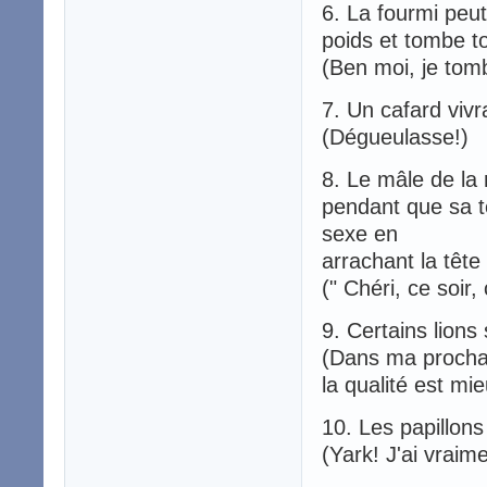
6. La fourmi peut
poids et tombe to
(Ben moi, je tomb
7. Un cafard vivr
(Dégueulasse!)
8. Le mâle de la
pendant que sa tê
sexe en
arrachant la tête
(" Chéri, ce soir,
9. Certains lions 
(Dans ma prochai
la qualité est mi
10. Les papillons
(Yark! J'ai vraim