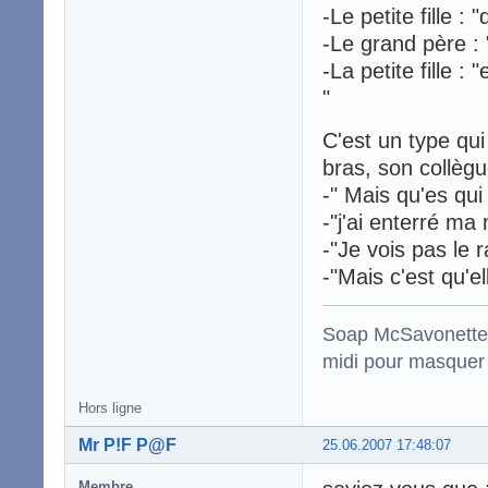
-Le petite fille : 
-Le grand père :
-La petite fille :
"
C'est un type qui
bras, son collèg
-" Mais qu'es qui 
-"j'ai enterré ma
-"Je vois pas le 
-"Mais c'est qu'el
Soap McSavonette :
midi pour masquer 
Hors ligne
Mr P!F P@F
25.06.2007 17:48:07
Membre