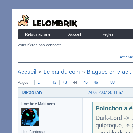
Retour au site
Accueil
Règles
Vous n'êtes pas connecté.
Affiche
Accueil
»
Le bar du coin
»
Blagues en vrac ..
Pages
1
42
43
44
45
46
83
Dikadrah
24.06.2007 20:11:57
Lombric Makinero
Polochon a é
Dark-Lord -> L
quiproquo, le 
capable de se 
Lieu Bordeaux