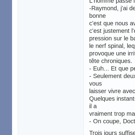
L'homme passe la
-Raymond, j'ai d
bonne
c'est que nous av
c'est justement l'
pression sur le b
le nerf spinal, le
provoque une irr
tête chroniques.
- Euh... Et que p
- Seulement deux
vous
laisser vivre ave
Quelques instant
il a
vraiment trop mal
- On coupe, Doct
Trois jours suff