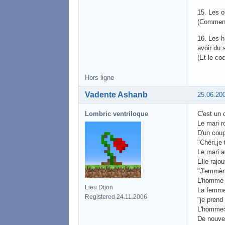
15. Les o
(Comment 
16. Les h
avoir du s
(Et le coc
Hors ligne
Vadente Ashanb
25.06.20
Lombric ventriloque
C'est un 
Le mari ro
D'un coup
"Chéri,je 
Le mari a
Elle rajou
"J'emmèn
L'homme 
Lieu Dijon
La femm
Registered 24.11.2006
"je prend
L'homme=
De nouve