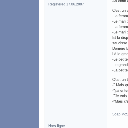
Ah enfin 
Registered 17.06.2007
C'est un 
-La femme
-Le mari :
-La femme
-Le mari 
Et la dis
saucisse 
Derrière l
Là le gra
-Le petite
-Le grand
-La petite
C'est un 
-" Mais qu
-"j'ai en
-"Je vois
-"Mais c'e
Soap McSa
Hors ligne