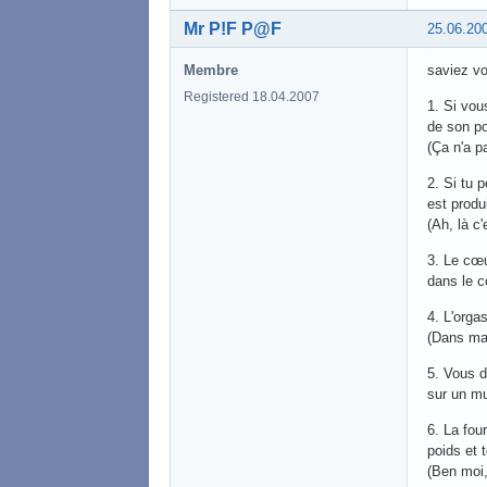
Mr P!F P@F
25.06.20
Membre
saviez vo
Registered 18.04.2007
1. Si vou
de son po
(Ça n'a pa
2. Si tu 
est produ
(Ah, là c
3. Le cœ
dans le c
4. L'orga
(Dans ma 
5. Vous d
sur un mu
6. La fou
poids et 
(Ben moi,