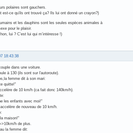
urs polaires sont gauchers.
est-ce qu'ils ont trouvé ça? Ils lui ont donné un crayon?)
umains et les dauphins sont les seules espèces animales à
exe pour le plaisir.
hon, lui ? C’est lui qui m’intéresse !)
07 18:43:38
couple dans une voiture.
ule à 130 (ils sont sur l'autoroute).
s,la femme dit à son mari:
te quitte!"
ccelère de 10 km/h (ca fait donc 140km/h).
te:
e les enfants avec moi!"
accelère de nouveau de 10 km/h.
e:
 la maison!"
>10km/h de plus.
au la femme dit: