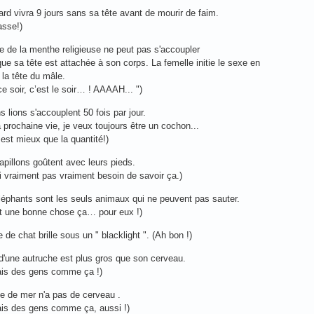
ard vivra 9 jours sans sa tête avant de mourir de faim.
asse!)
e de la menthe religieuse ne peut pas s'accoupler
ue sa tête est attachée à son corps. La femelle initie le sexe en
 la tête du mâle.
ce soir, c’est le soir… ! AAAAH... ")
s lions s'accouplent 50 fois par jour.
prochaine vie, je veux toujours être un cochon...
é est mieux que la quantité!)
apillons goûtent avec leurs pieds.
ai vraiment pas vraiment besoin de savoir ça.)
léphants sont les seuls animaux qui ne peuvent pas sauter.
st une bonne chose ça… pour eux !)
e de chat brille sous un " blacklight ". (Ah bon !)
 d'une autruche est plus gros que son cerveau.
ais des gens comme ça !)
ile de mer n'a pas de cerveau .
ais des gens comme ça, aussi !)