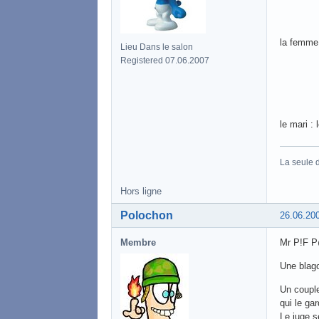
la femme :
Lieu Dans le salon
Registered 07.06.2007
le mari :
La seule d
Hors ligne
Polochon
26.06.20
Membre
Mr P!F P@
Une blag
Un couple
qui le gar
Le juge s