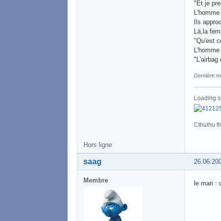
"Et je pr
L'homme c
Ils appr
Là,la fem
"Qu'est c
L'homme l
"L'airbag 
Dernière mo
Loading s
Cthulhu fht
Hors ligne
saag
26.06.20
Membre
le mari : 