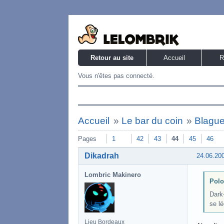
Retour au site
Accueil
R
Vous n'êtes pas connecté.
Accueil
»
Le bar du coin
»
Blague
Pages
1
42
43
44
45
46
Dikadrah
24.06.20
Lombric Makinero
Polo
Dark-
se lé
Lieu Bordeaux