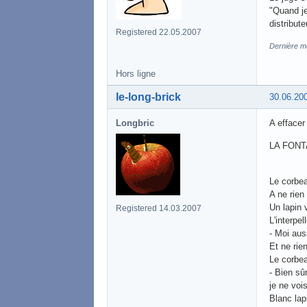
"Quand je
distribute
Registered 22.05.2007
Dernière mo
Hors ligne
le-long-brick
30.06.20
Longbric
A effacer
LA FONT
Le corbea
A ne rien 
Un lapin 
Registered 14.03.2007
L'interpell
- Moi aus
Et ne rie
Le corbea
- Bien sû
je ne voi
Blanc lapi