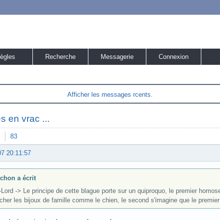
ègles
Recherche
Messagerie
Connexion
Afficher les messages rcents.
s en vrac ...
83
07 20:11:57
chon a écrit
Lord -> Le principe de cette blague porte sur un quiproquo, le premier homosex
cher les bijoux de famille comme le chien, le second s'imagine que le premier a