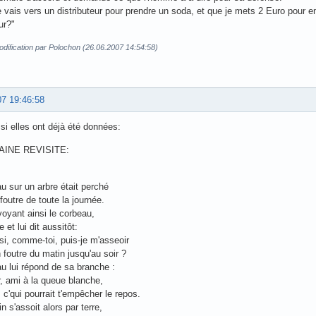
 vais vers un distributeur pour prendre un soda, et que je mets 2 Euro pour en
ur?"
dification par Polochon (26.06.2007 14:54:58)
07 19:46:58
 si elles ont déjà été données:
AINE REVISITE:
u sur un arbre était perché
foutre de toute la journée.
voyant ainsi le corbeau,
e et lui dit aussitôt:
si, comme-toi, puis-je m'asseoir
n foutre du matin jusqu'au soir ?
u lui répond de sa branche :
r, ami à la queue blanche,
s c'qui pourrait t'empêcher le repos.
n s'assoit alors par terre,