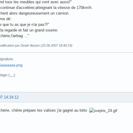
end tous les meubles qui vont avec aussi!"
ontinue d'accelérer,atteignant la vitesse de 170km/h.
ochent alors dangeureusement un camion.
me dit:
e que tu as que je n'ai pas?!"
a regarde et fait un grand sourire:
chérie,l'airbag ..."
dification par Death Illusion (25.06.2007 18:44:19)
ignature.
agn (;,,,;)
07 14:24:12
chérie, chérie prépare tes valises j'ai gagné au lotto .