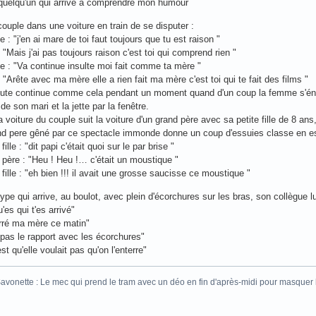
quelqu'un qui arrive à comprendre mon humour
couple dans une voiture en train de se disputer :
 : "j'en ai mare de toi faut toujours que tu est raison "
 "Mais j'ai pas toujours raison c'est toi qui comprend rien "
 : "Va continue insulte moi fait comme ta mère "
: "Arête avec ma mère elle a rien fait ma mère c'est toi qui te fait des films "
pute continue comme cela pendant un moment quand d'un coup la femme s'éne
de son mari et la jette par la fenêtre.
a voiture du couple suit la voiture d'un grand père avec sa petite fille de 8 ans
nd pere gêné par ce spectacle immonde donne un coup d'essuies classe en espér
 fille : "dit papi c'était quoi sur le par brise "
 père : "Heu ! Heu !… c'était un moustique "
 fille : "eh bien !!! il avait une grosse saucisse ce moustique "
type qui arrive, au boulot, avec plein d'écorchures sur les bras, son collègue 
'es qui t'es arrivé"
terré ma mère ce matin"
 pas le rapport avec les écorchures"
st qu'elle voulait pas qu'on l'enterre"
vonette : Le mec qui prend le tram avec un déo en fin d'après-midi pour masquer 