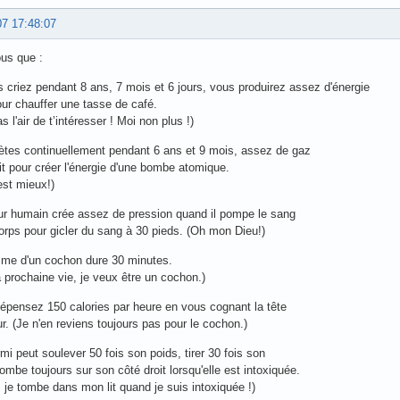
07 17:48:07
us que :
s criez pendant 8 ans, 7 mois et 6 jours, vous produirez assez d'énergie
ur chauffer une tasse de café.
s l'air de t’intéresser ! Moi non plus !)
pètes continuellement pendant 6 ans et 9 mois, assez de gaz
it pour créer l'énergie d'une bombe atomique.
'est mieux!)
ur humain crée assez de pression quand il pompe le sang
orps pour gicler du sang à 30 pieds. (Oh mon Dieu!)
sme d'un cochon dure 30 minutes.
prochaine vie, je veux être un cochon.)
épensez 150 calories par heure en vous cognant la tête
r. (Je n'en reviens toujours pas pour le cochon.)
rmi peut soulever 50 fois son poids, tirer 30 fois son
tombe toujours sur son côté droit lorsqu'elle est intoxiquée.
 je tombe dans mon lit quand je suis intoxiquée !)