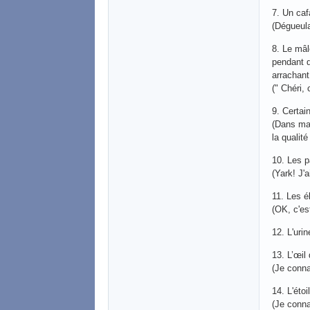
7. Un caf
(Dégueul
8. Le mâl
pendant q
arrachant
(" Chéri, 
9. Certain
(Dans ma 
la qualit
10. Les p
(Yark! J'
11. Les é
(OK, c'e
12. L'urin
13. L’œil
(Je conn
14. L'éto
(Je conn