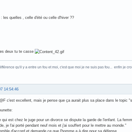
 les quelles , celle d'été ou celle d'hiver ??
 les deux tu te casse
ifférence qu'il y a entre un fou et moi, c'est que moi je ne suis pas fou... enfin je cr
07 14:54:46
F c'est excellent, mais je pense que ça aurait plus sa place dans le topic "s
ounette:
 qui est chez le juge pour un divorce se dispute la garde de l'enfant. La femm
de, je l'ai porté pendant neuf mois et j'ai souffert pour le mettre au monde."
emble d'accord et demande ce que l'homme a à dire pour sa défense.