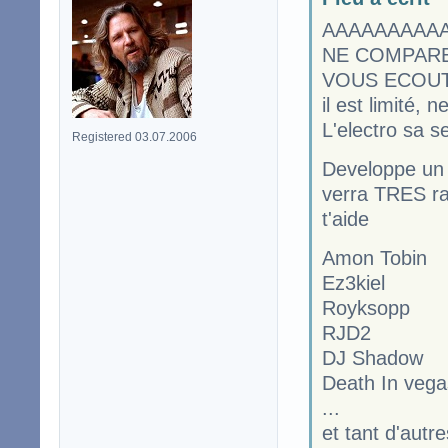
AAAAAAAAAAA
NE COMPARE
VOUS ECOUTEZ 
il est limité, n
L'electro sa s
Registered 03.07.2006
Developpe un t
verra TRES rap
t'aide
Amon Tobin
Ez3kiel
Royksopp
RJD2
DJ Shadow
Death In vega
...
et tant d'autre