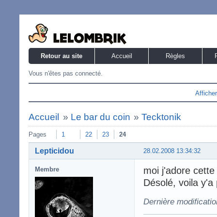
Retour au site
Accueil
Règles
Vous n'êtes pas connecté.
Affiche
Accueil
»
Le bar du coin
»
Tecktonik
Pages
1
22
23
24
Lepticidou
28.02.2008 13:34:32
moi j'adore cette
Membre
Désolé, voila y'a
Dernière modificatio