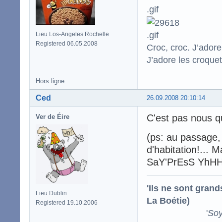
Lieu Los-Angeles Rochelle
Registered 06.05.2008
Croc, croc. J’adore
J’adore les croquet
Hors ligne
Ced
26.09.2008 20:10:14
C'est pas nous qu
Ver de Éire
(ps: au passage, 
d'habitation!... M
SaY'PrEsS YhHHl
'Ils ne sont gran
Lieu Dublin
La Boétie)
Registered 19.10.2006
'
Soy