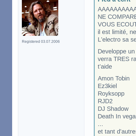
AAAAAAAAAAA
NE COMPARE
VOUS ECOUTEZ 
il est limité, n
L'electro sa s
Registered 03.07.2006
Developpe un t
verra TRES rap
t'aide
Amon Tobin
Ez3kiel
Royksopp
RJD2
DJ Shadow
Death In vega
...
et tant d'autre