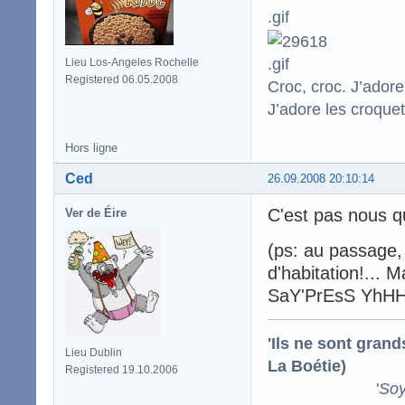
Lieu Los-Angeles Rochelle
Registered 06.05.2008
Croc, croc. J’adore
J’adore les croquet
Hors ligne
Ced
26.09.2008 20:10:14
C'est pas nous qu
Ver de Éire
(ps: au passage, 
d'habitation!... M
SaY'PrEsS YhHHl
'Ils ne sont gran
Lieu Dublin
La Boétie)
Registered 19.10.2006
'
Soy