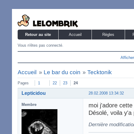
Retour au site
Accueil
Règles
Vous n'êtes pas connecté.
Affiche
Accueil
»
Le bar du coin
»
Tecktonik
Pages
1
22
23
24
Lepticidou
28.02.2008 13:34:32
moi j'adore cette
Membre
Désolé, voila y'a
Dernière modificatio