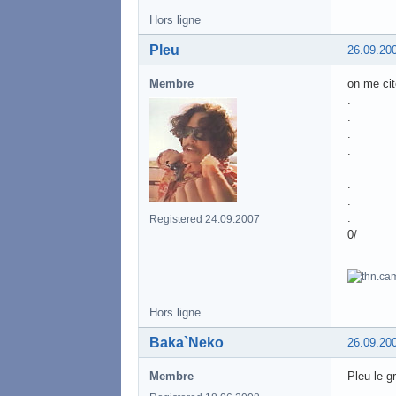
Hors ligne
Pleu
26.09.20
Membre
on me cit
.
.
.
.
.
.
.
.
Registered 24.09.2007
0/
Hors ligne
Baka`Neko
26.09.20
Membre
Pleu le g