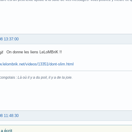
08 13:37:00
On donne les liens LeLoMBriK !!
w.lelombrik.net/videos/13351/dont-slim.html
congolais :
Là où il y a du poil, il y a de la joie.
08 11:48:30
a écrit