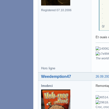
.
.
Registered 07.10.2006
.
.
.
0/
Et ouais q
The world 
Hors ligne
Weedemption47
26.09.20
lmobrci
Remontage
Croc, croc