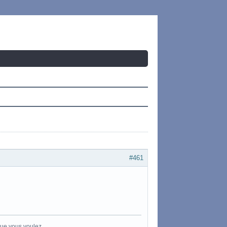
#461
que vous voulez.