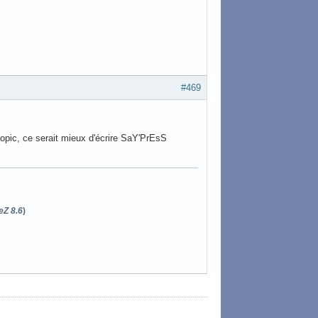
#469
 topic, ce serait mieux d'écrire SaY'PrEsS
eZ 8.6
)