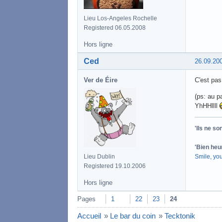
Lieu Los-Angeles Rochelle
Registered 06.05.2008
Hors ligne
Ced
26.09.20
Ver de Éire
C'est pas
(ps: au p
YhHHllll
'Ils ne s
'Bien heu
Smile, yo
Lieu Dublin
Registered 19.10.2006
Hors ligne
Pages
1
22
23
24
Accueil
»
Le bar du coin
»
Tecktonik