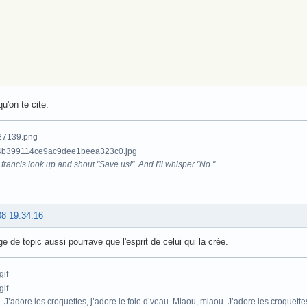
u'on te cite.
francis look up and shout "Save us!". And I'll whisper "No."
08 19:34:16
 de topic aussi pourrave que l'esprit de celui qui la crée.
. J’adore les croquettes, j’adore le foie d’veau. Miaou, miaou. J’adore les croquette