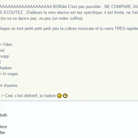
AAAAAAAAAAAAAAAAAAA BORdel C'est pas possible . NE COMPARE J
ECOUTEZ . D'ailleurs le nom electro est tes spécifique, il est limité, ne l'util
ctro sa se dance pas, ou peu (un index suffira).
oppe un tout petiit petit petit peu ta culture musicale et tu verra TRES rapide
e
 Tobin
iel
sopp
2
Shadow
h In vegas
nt d'autres
> Ced, c'est definitif, je t'adore
 :
bulb
ktor
ler