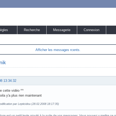
ègles
Recherche
Messagerie
Connexion
Afficher les messages rcents.
nik
08 13:34:32
re cette vidéo ^^
oila y'a plus rien maintenant
dification par Lepticidou (28.02.2008 18:17:35)
ure est un petit texte ajouté à la suite de vos messages. Vous pouvez y mettre ce 