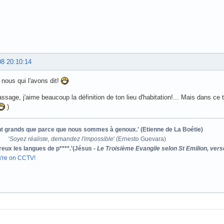
08 20:10:14
 nous qui l'avons dit!
assage, j'aime beaucoup la définition de ton lieu d'habitation!... Mais dans ce
)
ont grands que parce que nous sommes à genoux.' (Etienne de La Boétie)
'
Soyez réaliste, demandez l'impossible
' (Ernesto Guevara)
reux les langues de p****.'(Jésus -
Le Troisième Evangile selon St Emilion, vers
u're on CCTV!