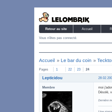
Retour au site
Accueil
R
Vous n'êtes pas connecté.
Accueil
»
Le bar du coin
»
Teckto
Pages
1
22
23
24
Lepticidou
28.02.20
Membre
moi j'ado
Désolé, v
Dernière mo
Une signat