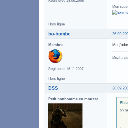
Registered 18.06.2008
Mon super
Hors ligne
bo-bombe
26.09.20
Membre
Moi j'ado
Mozilla po
Registered 16.11.2007
Hors ligne
DSS
26.09.20
Petit bonhomme en mousse
Pleu 
on m
.
.
.