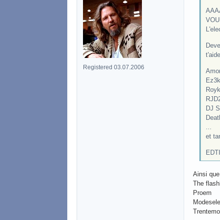
AAA
VOUS 
L'ele
Devel
t'aid
Registered 03.07.2006
Amon
Ez3k
Royk
RJD
DJ 
Deat
...
et ta
EDTI 
Ainsi que
The flash
Proem
Modesele
Trentemol