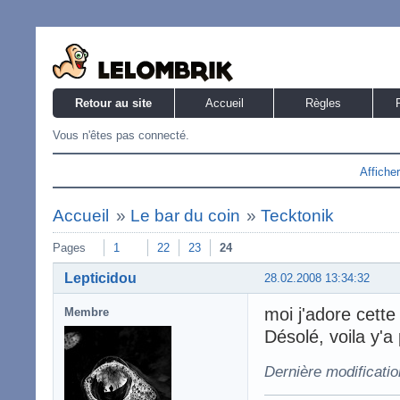
Retour au site
Accueil
Règles
Vous n'êtes pas connecté.
Affiche
Accueil
»
Le bar du coin
»
Tecktonik
Pages
1
22
23
24
Lepticidou
28.02.2008 13:34:32
moi j'adore cette
Membre
Désolé, voila y'a
Dernière modificatio