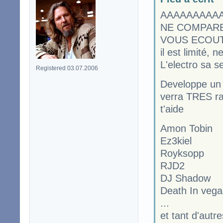
AAAAAAAAAAA
NE COMPARE
VOUS ECOUTEZ 
il est limité, n
L'electro sa s
Registered 03.07.2006
Developpe un t
verra TRES rap
t'aide
Amon Tobin
Ez3kiel
Royksopp
RJD2
DJ Shadow
Death In vega
...
et tant d'autre