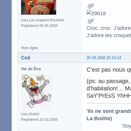
Lieu Los-Angeles Rochelle
Registered 06.05.2008
Croc, croc. J’adore
J’adore les croquet
Hors ligne
Ced
26.09.2008 20:10:14
C'est pas nous qu
Ver de Éire
(ps: au passage, 
d'habitation!... M
SaY'PrEsS YhHHl
'Ils ne sont gran
Lieu Dublin
La Boétie)
Registered 19.10.2006
'
Soy