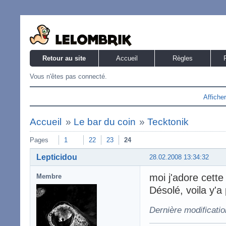
Retour au site
Accueil
Règles
Vous n'êtes pas connecté.
Affiche
Accueil
»
Le bar du coin
»
Tecktonik
Pages
1
22
23
24
Lepticidou
28.02.2008 13:34:32
moi j'adore cette
Membre
Désolé, voila y'a
Dernière modificatio