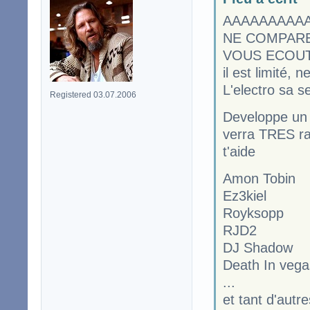
AAAAAAAAAAA
NE COMPARE
VOUS ECOUTEZ 
il est limité, n
L'electro sa s
Registered 03.07.2006
Developpe un t
verra TRES rap
t'aide
Amon Tobin
Ez3kiel
Royksopp
RJD2
DJ Shadow
Death In vega
...
et tant d'autre