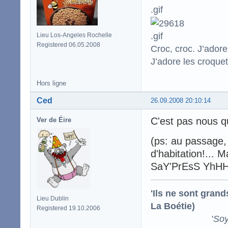
Lieu Los-Angeles Rochelle
Registered 06.05.2008
Croc, croc. J’adore
J’adore les croquet
Hors ligne
Ced
26.09.2008 20:10:14
C'est pas nous qu
Ver de Éire
(ps: au passage, 
d'habitation!... M
SaY'PrEsS YhHHl
'Ils ne sont gran
Lieu Dublin
La Boétie)
Registered 19.10.2006
'
Soy