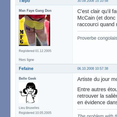
Tiépo
30.09.2008 15:10:58
C'est clair qu'il 
Man Faye Gang Don
McCain (et donc e
raccourci quand
Proverbe congolai
Registered 01.12.2005
Hors ligne
Fefaine
06.10.2008 10:57:38
Artiste du jour mo
Belle Geek
Entre autres étou
retrouver la sali
en évidence dans 
Lieu Bruxelles
Registered 10.05.2005
The problem with the