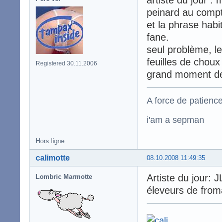
artiste du jour : m
peinard au compto
et la phrase habit
fane.
seul problème, l
feuilles de choux
Registered 30.11.2006
grand moment de so
A force de patience
i'am a sepman
Hors ligne
calimotte
08.10.2008 11:49:35
Artiste du jour: J
Lombric Marmotte
éleveurs de fro