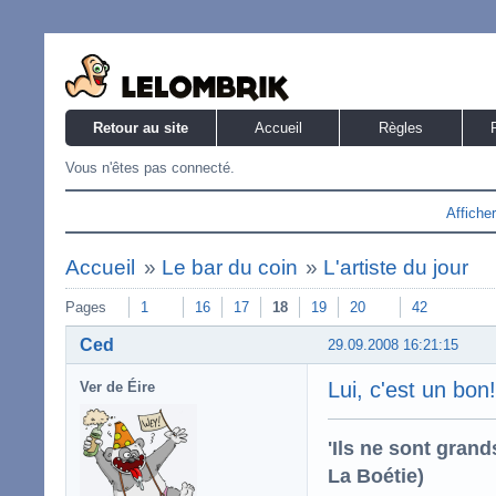
Retour au site
Accueil
Règles
Vous n'êtes pas connecté.
Affiche
Accueil
»
Le bar du coin
»
L'artiste du jour
Pages
1
16
17
18
19
20
42
Ced
29.09.2008 16:21:15
Lui, c'est un bon!
Ver de Éire
'Ils ne sont gran
La Boétie)