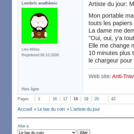
Artiste du jour: 
Lombric anathèmic
Mon portable mar
touts les papiers
La dame me deman
"Oui, oui, y'a tou
Elle me change mo
Lieu Millau
10 minutes plus t
Registered 06.10.2006
le chargeur pour
Web site:
Anti-Trav
Hors ligne
Pages
1
16
17
18
19
20
42
Accueil
»
Le bar du coin
»
L'artiste du jour
Aller à