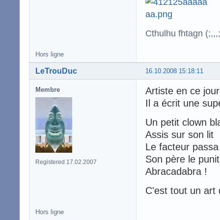
Cthulhu fhtagn (;,,,;
Hors ligne
LeTrouDuc
16.10.2008 15:18:11
Artiste en ce jou
Membre
Il a écrit une su
Un petit clown bl
Assis sur son lit
Le facteur passa
Son père le punit
Registered 17.02.2007
Abracadabra !
C'est tout un art
Hors ligne