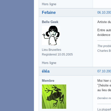
Hors ligne
Fefaine
06.10.20
Belle Geek
Artiste du
Entre aut
évidence 
The proble
Lieu Bruxelles
Charles 
Registered 10.05.2005
Hors ligne
éléa
07.10.20
Membre
Moi hier 
"j'hésite
au lieu de
Dernière mo
La plupart