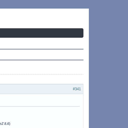
#341
eZ 8.6
)