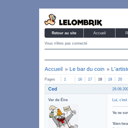
Retour au site
Accueil
R
Vous n'êtes pas connecté.
Accueil
»
Le bar du coin
»
L'artis
Pages
1
16
17
18
19
20
Ced
29.09.20
Ver de Éire
Lui, c'est
'Ils ne s
'Bien heu