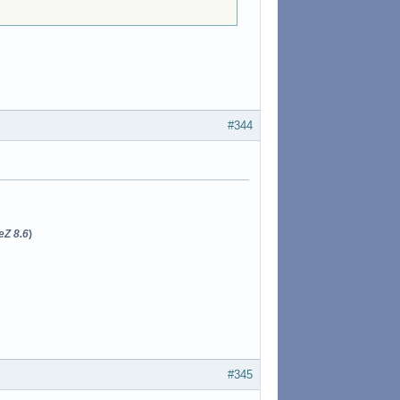
#344
eZ 8.6
)
#345