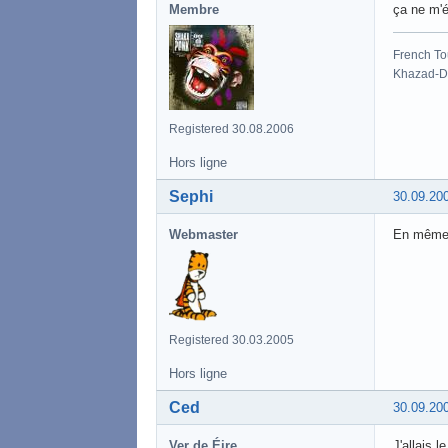
Membre
ça ne m'é
French To
Khazad-Dû
Registered 30.08.2006
Hors ligne
Sephi
30.09.20
Webmaster
En même t
Registered 30.03.2005
Hors ligne
Ced
30.09.20
Ver de Éire
J'allais 