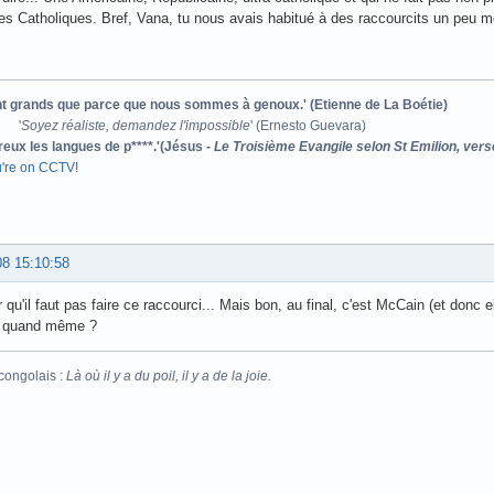
es Catholiques. Bref, Vana, tu nous avais habitué à des raccourcits un peu m
ont grands que parce que nous sommes à genoux.' (Etienne de La Boétie)
'
Soyez réaliste, demandez l'impossible
' (Ernesto Guevara)
reux les langues de p****.'(Jésus -
Le Troisième Evangile selon St Emilion, vers
u're on CCTV!
08 15:10:58
r qu'il faut pas faire ce raccourci... Mais bon, au final, c'est McCain (et donc 
i quand même ?
congolais :
Là où il y a du poil, il y a de la joie.