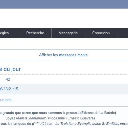
ègles
Recherche
Messagerie
Connexion
Afficher les messages rcents.
te du jour
42
08 16:21:15
 un bon!
ont grands que parce que nous sommes à genoux.' (Etienne de La Boétie)
'
Soyez réaliste, demandez l'impossible
' (Ernesto Guevara)
reux les langues de p****.'(Jésus -
Le Troisième Evangile selon St Emilion, vers