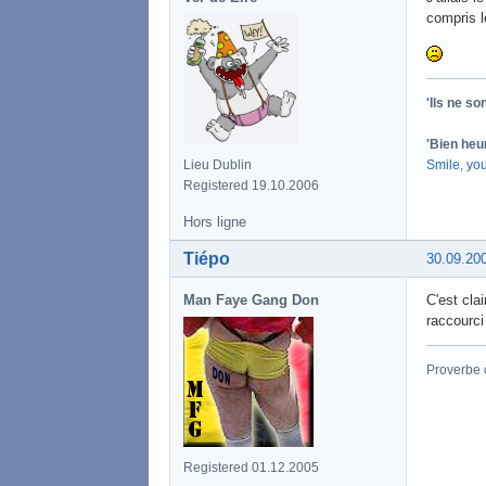
compris l
'Ils ne s
'Bien heu
Smile, yo
Lieu Dublin
Registered 19.10.2006
Hors ligne
Tiépo
30.09.20
Man Faye Gang Don
C'est clai
raccourc
Proverbe 
Registered 01.12.2005