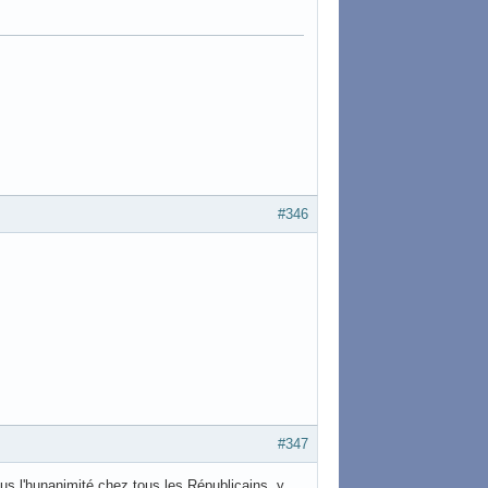
#346
#347
plus l'hunanimité chez tous les Républicains, y