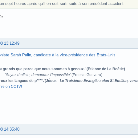
on sept heures après qu'il en soit sorti suite à son précédent accident
e...
08 13:12:49
oniste Sarah Palin, candidate à la vice-présidence des Etats-Unis
ont grands que parce que nous sommes à genoux.' (Etienne de La Boétie)
'
Soyez réaliste, demandez l'impossible
' (Ernesto Guevara)
reux les langues de p****.'(Jésus -
Le Troisième Evangile selon St Emilion, vers
u're on CCTV!
08 14:35:40