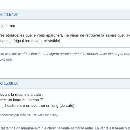
08 10:57:38
 jour moi.
res étourderies que je vous épargnerai, je viens de retrouver la salière que j
dans le frigo (bien devant et visible).
m with the world is that the intelligent people are full of doubts while the stupid one
Bukowski
08 15:08:36
devant la machine à café :
 entre un lourd ou un con ?"
 : j'hésite entre un court ou un long (de café).
dification par éléa (07.10.2008 15:09:05)
 du temps on imagine avoir le choix, la vérité est toute autre. La vérité est beaucou