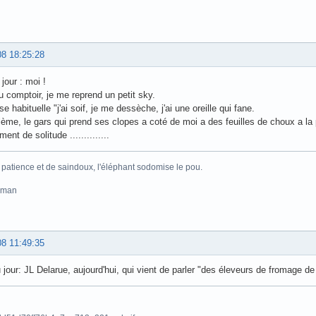
08 18:25:28
 jour : moi !
u comptoir, je me reprend un petit sky.
se habituelle "j'ai soif, je me dessèche, j'ai une oreille qui fane.
lème, le gars qui prend ses clopes a coté de moi a des feuilles de choux a la
nt de solitude ..............
 patience et de saindoux, l'éléphant sodomise le pou.
pman
08 11:49:35
u jour: JL Delarue, aujourd'hui, qui vient de parler "des éleveurs de fromage d