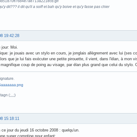
u'y dit??? il dit qu'il a soif! et bah qu'y boive et qu'y fasse pas chier
08 19:42:28
 jour: Moi.
ique: je jouais avec un stylo en cours, je jonglais allègrement avec lui (ses 
lors que je lui fais exécuter une petite pirouette, il vient, dans l'élan, à mon 
magnifique coup de poing au visage, par élan plus grand que celui du stylo. C
ignature.
agn (;,,,;)
08 15:18:11
n ce jour du jeudi 16 octobre 2008 : quelqu'un.
t une super comptine pour enfant: