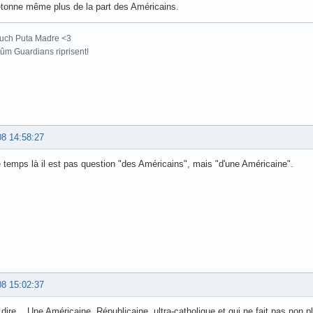
tonne même plus de la part des Américains.
uch Puta Madre <3
m Guardians riprisent!
08 14:58:27
emps là il est pas question "des Américains", mais "d'une Américaine".
08 15:02:37
le dire... Une Américaine, Républicaine, ultra-catholique et qui ne fait pas non 