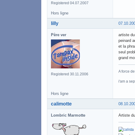
Registered 04.07.2007
Hors ligne
lilly
07.10.20
Père ver
artiste du
peinard a
et la phra
seul prob
grand mome
A force de
Registered 30.11.2006
i'am a se
Hors ligne
calimotte
08.10.20
Lombric Marmotte
Artiste d