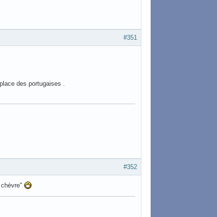
#351
 place des portugaises .
#352
e chèvre"