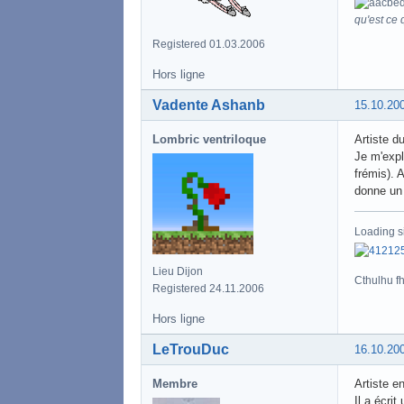
qu'est ce q
Registered 01.03.2006
Hors ligne
Vadente Ashanb
15.10.20
Lombric ventriloque
Artiste du
Je m'expl
frémis). A
donne un 
Loading s
Lieu Dijon
Cthulhu fht
Registered 24.11.2006
Hors ligne
LeTrouDuc
16.10.20
Membre
Artiste e
Il a écri