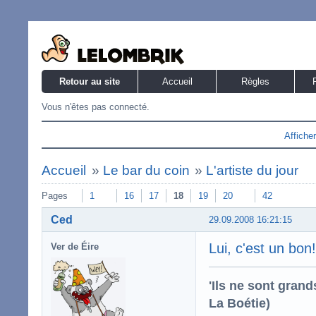
Retour au site
Accueil
Règles
Vous n'êtes pas connecté.
Affiche
Accueil
»
Le bar du coin
»
L'artiste du jour
Pages
1
16
17
18
19
20
42
Ced
29.09.2008 16:21:15
Lui, c'est un bon!
Ver de Éire
'Ils ne sont gran
La Boétie)