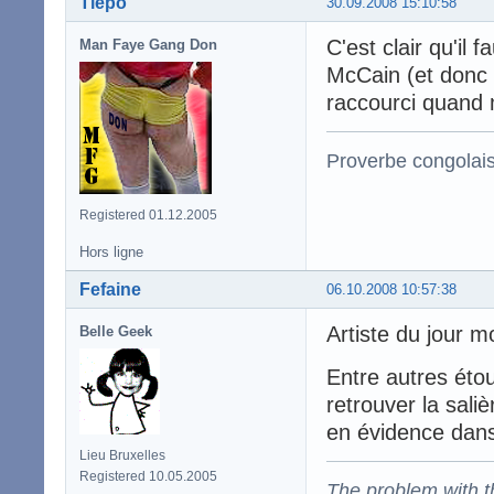
Tiépo
30.09.2008 15:10:58
C'est clair qu'il 
Man Faye Gang Don
McCain (et donc e
raccourci quand
Proverbe congolai
Registered 01.12.2005
Hors ligne
Fefaine
06.10.2008 10:57:38
Artiste du jour mo
Belle Geek
Entre autres étou
retrouver la sali
en évidence dans 
Lieu Bruxelles
Registered 10.05.2005
The problem with the