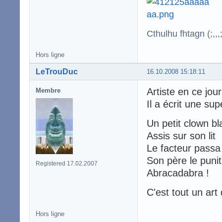
Cthulhu fhtagn (;,,,;
Hors ligne
LeTrouDuc
16.10.2008 15:18:11
Artiste en ce jou
Membre
Il a écrit une su
Un petit clown bl
Assis sur son lit
Le facteur passa
Son père le punit
Registered 17.02.2007
Abracadabra !
C'est tout un art
Hors ligne