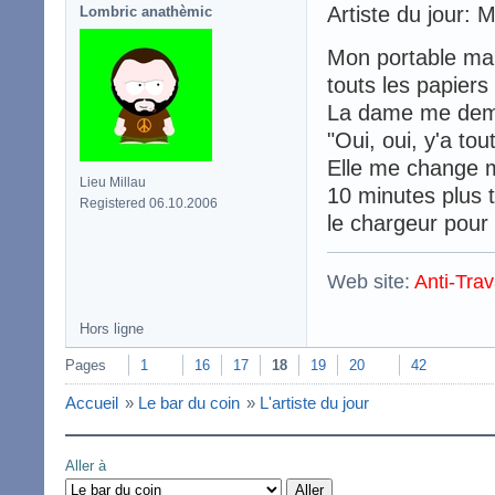
Artiste du jour: 
Lombric anathèmic
Mon portable mar
touts les papiers
La dame me deman
"Oui, oui, y'a tou
Elle me change mo
Lieu Millau
10 minutes plus t
Registered 06.10.2006
le chargeur pour
Web site:
Anti-Trav
Hors ligne
Pages
1
16
17
18
19
20
42
Accueil
»
Le bar du coin
»
L'artiste du jour
Aller à