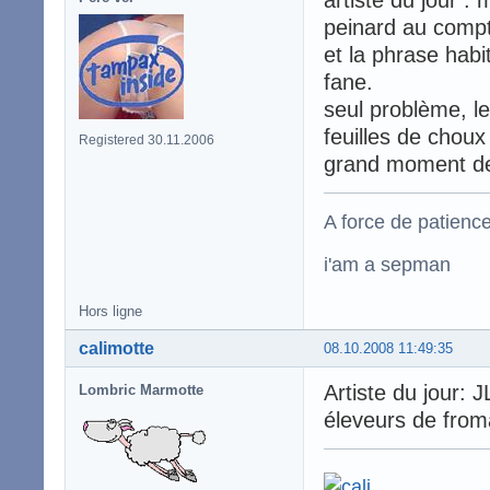
artiste du jour : m
peinard au compto
et la phrase habit
fane.
seul problème, l
feuilles de choux
Registered 30.11.2006
grand moment de so
A force de patience
i'am a sepman
Hors ligne
calimotte
08.10.2008 11:49:35
Artiste du jour: J
Lombric Marmotte
éleveurs de fro