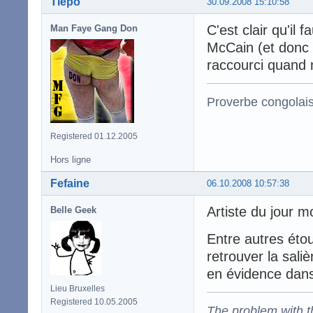
Tiépo
30.09.2008 15:10:58
C'est clair qu'il 
Man Faye Gang Don
McCain (et donc e
raccourci quand
Proverbe congolai
Registered 01.12.2005
Hors ligne
Fefaine
06.10.2008 10:57:38
Artiste du jour mo
Belle Geek
Entre autres étou
retrouver la sali
en évidence dans 
Lieu Bruxelles
Registered 10.05.2005
The problem with the