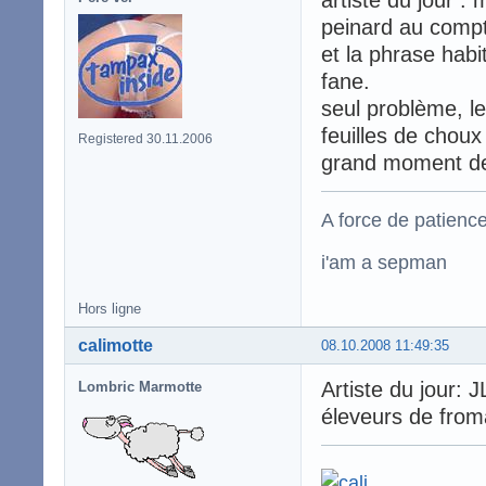
artiste du jour : m
peinard au compto
et la phrase habit
fane.
seul problème, l
feuilles de choux
Registered 30.11.2006
grand moment de so
A force de patience
i'am a sepman
Hors ligne
calimotte
08.10.2008 11:49:35
Artiste du jour: J
Lombric Marmotte
éleveurs de fro