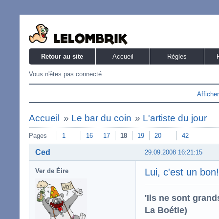
Retour au site
Accueil
Règles
Vous n'êtes pas connecté.
Affiche
Accueil
»
Le bar du coin
»
L'artiste du jour
Pages
1
16
17
18
19
20
42
Ced
29.09.2008 16:21:15
Lui, c'est un bon!
Ver de Éire
'Ils ne sont gran
La Boétie)