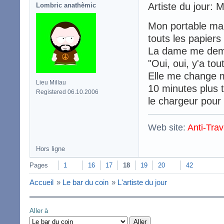
Artiste du jour: 
Lombric anathèmic
Mon portable mar
touts les papiers
La dame me deman
"Oui, oui, y'a tou
Elle me change mo
Lieu Millau
10 minutes plus t
Registered 06.10.2006
le chargeur pour
Web site:
Anti-Trav
Hors ligne
Pages
1
16
17
18
19
20
42
Accueil
»
Le bar du coin
»
L'artiste du jour
Aller à