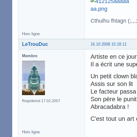
Cthulhu fhtagn (;,,,;
Hors ligne
LeTrouDuc
16.10.2008 15:18:11
Artiste en ce jou
Membre
Il a écrit une su
Un petit clown bl
Assis sur son lit
Le facteur passa
Son père le punit
Registered 17.02.2007
Abracadabra !
C'est tout un art
Hors ligne