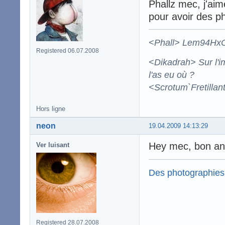
Phallz mec, j'aim
pour avoir des p
<Phall> Lem94HxCBa
Registered 06.07.2008
<Dikadrah> Sur l'im
l'as eu où ?
<Scrotum`Fretillan
Hors ligne
neon
19.04.2009 14:13:29
Hey mec, bon ann
Ver luisant
Des photographies
Registered 28.07.2008