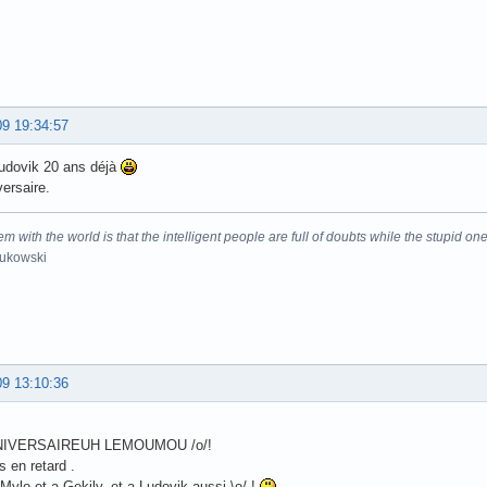
09 19:34:57
Ludovik 20 ans déjà
ersaire.
m with the world is that the intelligent people are full of doubts while the stupid one
Bukowski
09 13:10:36
IVERSAIREUH LEMOUMOU /o/!
 en retard .
Mylo et a Gekily, et a Ludovik aussi \o/ !