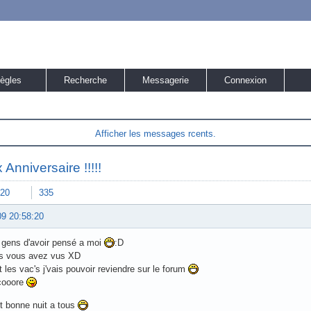
ègles
Recherche
Messagerie
Connexion
Afficher les messages rcents.
Anniversaire !!!!!
20
335
09 20:58:20
 gens d'avoir pensé a moi
:D
is vous avez vus XD
t les vac's j'vais pouvoir reviendre sur le forum
cooore
t bonne nuit a tous