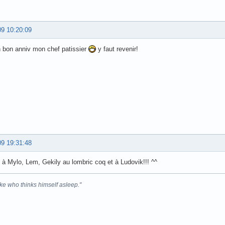
09 10:20:09
 bon anniv mon chef patissier
y faut revenir!
09 19:31:48
 à Mylo, Lem, Gekily au lombric coq et à Ludovik!!! ^^
ke who thinks himself asleep."