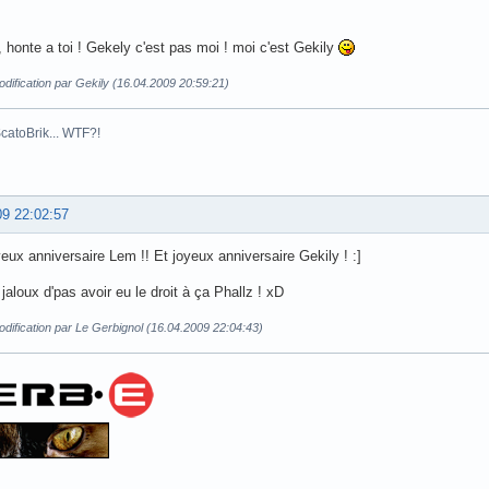
, honte a toi ! Gekely c'est pas moi ! moi c'est Gekily
dification par Gekily (16.04.2009 20:59:21)
 ScatoBrik... WTF?!
09 22:02:57
eux anniversaire Lem !! Et joyeux anniversaire Gekily ! :]
is jaloux d'pas avoir eu le droit à ça Phallz ! xD
dification par Le Gerbignol (16.04.2009 22:04:43)