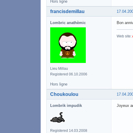
Hors ligne
francisdemillau
17.04.20
Lombric anathèmic
Bon anni
Web site:
Lieu Millau
Registered 06.10.2006
Hors ligne
Choukoulou
17.04.20
Lombrik impudik
Joyeux an
Registered 14.03.2008