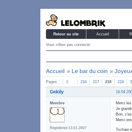
Retour au site
Accueil
R
Vous n'êtes pas connecté.
Accueil
»
Le bar du coin
»
Joyeux 
Pages
1
216
217
218
219
2
Gekily
16.04.20
Membre
Merci les
Je grand
Bon, c'es
Merci en
Registered 13.01.2007
Tschaw e