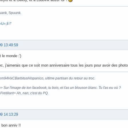
uank, Spuunk.
 =U=,8 !"
09 13:49:59
t le monde :')
c, j'aimerais que ce soit mon anniversaire tous les jours pour avoir des phot
em94HxCBarbitusHispanico, ultime partisan du retour au troc.
 Sur l'image de ton facebook, tu bois, et t'as un blouson blanc. Tu l'as eu où ?
retillant> Ah, nan, c'est du PQ.
09 14:13:29
bon anniv !!