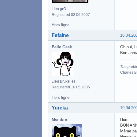
Lieu grO
Registered 02.06.2007
Hors ligne
Fefaine
18.04.20
Belle Geek
Oh oui, 
Bon anniv
The proble
Charles 
Lieu Bruxelles
Registered 10.05.2005
Hors ligne
Yureka
19.04.20
Membre
Hum.
BON ANN
Même pas
Nanniv a 