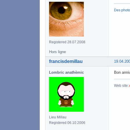
Des phot
Registered 28.07.2008
Hors ligne
francisdemillau
19.04.20
Lombric anathèmic
Bon anni
Web site:
Lieu Millau
Registered 06.10.2006