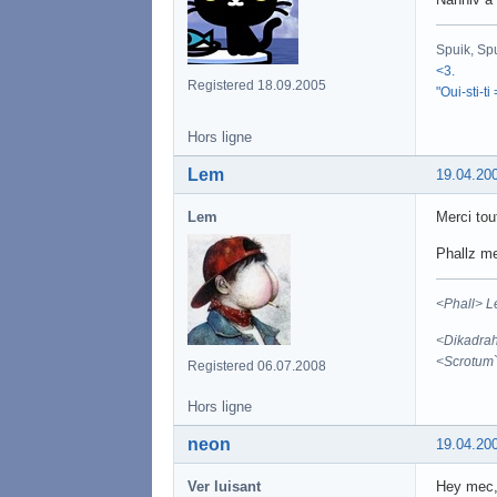
Spuik, Sp
<3.
Registered 18.09.2005
"Oui-sti-ti
Hors ligne
Lem
19.04.20
Lem
Merci tou
Phallz me
<Phall> L
<Dikadrah>
<Scrotum`F
Registered 06.07.2008
Hors ligne
neon
19.04.20
Ver luisant
Hey mec, 