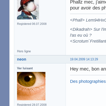
Phallz mec, j'aim
pour avoir des p
<Phall> Lem94HxCBa
Registered 06.07.2008
<Dikadrah> Sur l'im
l'as eu où ?
<Scrotum`Fretillan
Hors ligne
neon
19.04.2009 14:13:29
Hey mec, bon ann
Ver luisant
Des photographies
Registered 28.07.2008