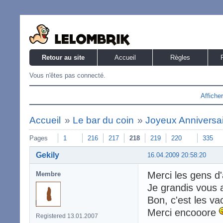
Retour au site
Accueil
Règles
Vous n'êtes pas connecté.
Affiche
Accueil
»
Le bar du coin
»
Joyeux Anniversaire
Pages
1
216
217
218
219
220
335
Gekily
16.04.2009 20:58:20
Merci les gens d
Membre
Je grandis vous
Bon, c'est les va
Merci encooore
Registered 13.01.2007