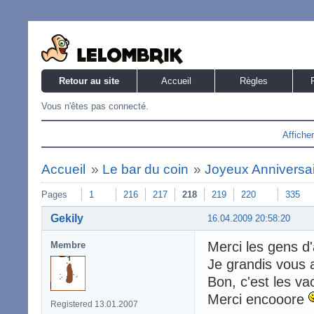
Retour au site
Accueil
Règles
Vous n'êtes pas connecté.
Affiche
Accueil
»
Le bar du coin
»
Joyeux Anniversaire
Pages
1
216
217
218
219
220
335
Gekily
16.04.2009 20:58:20
Merci les gens d
Membre
Je grandis vous
Bon, c'est les va
Merci encooore
Registered 13.01.2007