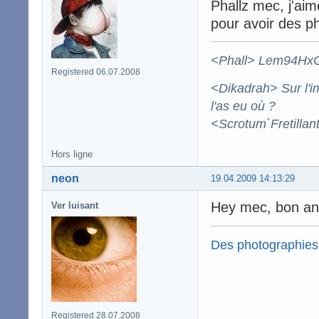
Phallz mec, j'aim
pour avoir des p
<Phall> Lem94HxCBa
Registered 06.07.2008
<Dikadrah> Sur l'im
l'as eu où ?
<Scrotum`Fretillan
Hors ligne
neon
19.04.2009 14:13:29
Hey mec, bon ann
Ver luisant
Des photographies
Registered 28.07.2008